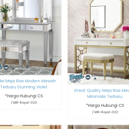
el Meja Rias Modern Mewah
Terbaru Stunning Violet
Great Quality Meja Rias M
*Harga Hubungi CS
Minimalis Terbaru
/ MR-Royal-023
*Harga Hubungi CS
/ MR-Royal-022