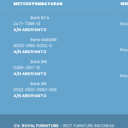
METODE PEMBAYARAN
WEB
Bank BCA
2471-7386-13
Roy
A/N ARDIYANTO
Bank MANDIRI
9000-0166-6002-0
Roy
A/N ARDIYANTO
Bank BNI
0289-3197-10
A/N ARDIYANTO
Roya
Bank BRI
0022-0100-0960-569
A/N ARDIYANTO
CV. ROYAL FURNITURE
- BEST FURNITURE INDONESIA