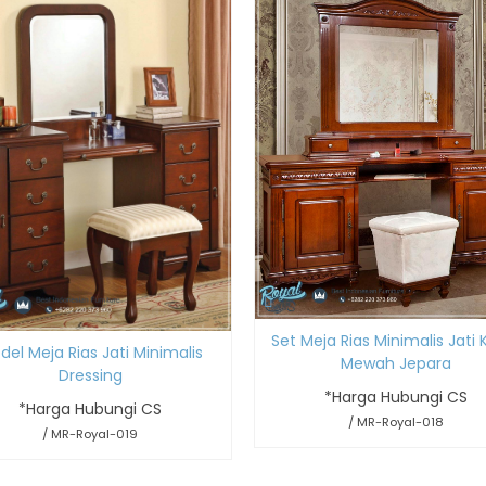
Set Meja Rias Minimalis Jati K
del Meja Rias Jati Minimalis
Mewah Jepara
Dressing
*Harga Hubungi CS
*Harga Hubungi CS
/ MR-Royal-018
/ MR-Royal-019