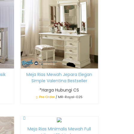
sik
Meja Rias Mewah Jepara Elegan
Simple Valentina Bestseller
*Harga Hubungi CS
Pre Order
/ MR-Royal-025
Meja Rias Minimalis Mewah Full