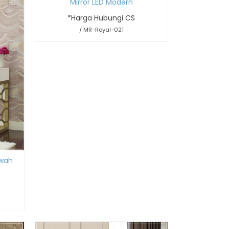
Mirror LED Modern
*Harga Hubungi CS
/ MR-Royal-021
ewah