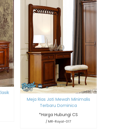
lasik
Meja Rias Jati Mewah Minimalis
Terbaru Dominica
*Harga Hubungi CS
/ MR-Royal-017