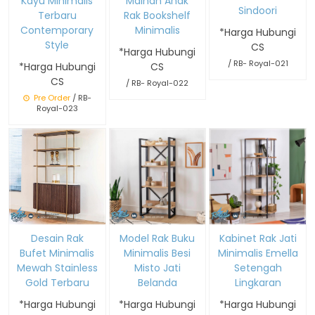
Kayu Minimalis
Mainan Anak
Sindoori
Terbaru
Rak Bookshelf
Contemporary
Minimalis
*Harga Hubungi
Style
CS
*Harga Hubungi
/ RB- Royal-021
*Harga Hubungi
CS
CS
/ RB- Royal-022
Pre Order
/ RB-
Royal-023
Desain Rak
Model Rak Buku
Kabinet Rak Jati
Bufet Minimalis
Minimalis Besi
Minimalis Emella
Mewah Stainless
Misto Jati
Setengah
Gold Terbaru
Belanda
Lingkaran
*Harga Hubungi
*Harga Hubungi
*Harga Hubungi