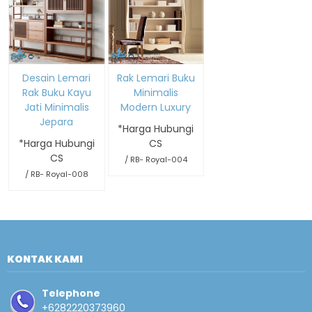
Desain Lemari
Rak Lemari Buku
Rak Buku Kayu
Minimalis
Jati Minimalis
Modern Luxury
Jepara
*Harga Hubungi
*Harga Hubungi
CS
CS
/ RB- Royal-004
/ RB- Royal-008
KONTAK KAMI
Telephone
+6282220373960