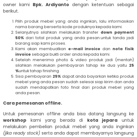
owner kami
Bpk. Ardiyanto
dengan ketentuan sebagai
berikut.
Pilih produk mebel yang anda inginkan, lalu informasikan
nama barang berserta kode produknya kepada kami.
Selanjutnya silahkan melakukan transfer
down payment
50%
dari total produk yang anda pesan.untuk tanda jadi
barang siap kami proses.
Kami akan membuatkan
e-mail invoice
dan
nota fisik
invoice
sebagai bukti order anda kepada kami.
Setelah menerima photo & video produk jadi (mentah)
silahkan melakukan pembayaran tahap ke dua yaitu
25
%
untuk tahap finishing.
Sisa pembayaran
25%
dapat anda bayarkan ketika produk
mebel yang anda pesan sudah selesai siap kirim dan anda
sudah mendapatkan foto final dari produk mebel yang
anda pesan.
Cara pemesanan offline.
Untuk pemesanan offline anda bisa datang langsung ke
workshop
kami yang berada di
kota jepara
untuk
melakukan pembelian produk mebel yang anda inginkan
(jika ready stock)
serta anda dapat membayarnya langsung