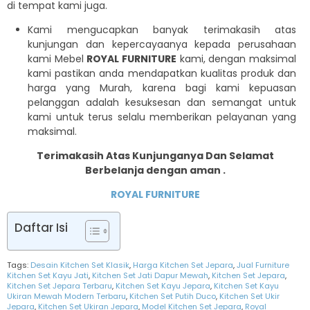
di tempat kami juga.
Kami mengucapkan banyak terimakasih atas
kunjungan dan kepercayaanya kepada perusahaan
kami Mebel
ROYAL FURNITURE
kami, dengan maksimal
kami pastikan anda mendapatkan kualitas produk dan
harga yang Murah, karena bagi kami kepuasan
pelanggan adalah kesuksesan dan semangat untuk
kami untuk terus selalu memberikan pelayanan yang
maksimal.
Terimakasih Atas Kunjunganya Dan Selamat
Berbelanja dengan aman .
ROYAL FURNITURE
Daftar Isi
Tags:
Desain Kitchen Set Klasik
,
Harga Kitchen Set Jepara
,
Jual Furniture
Kitchen Set Kayu Jati
,
Kitchen Set Jati Dapur Mewah
,
Kitchen Set Jepara
,
Kitchen Set Jepara Terbaru
,
Kitchen Set Kayu Jepara
,
Kitchen Set Kayu
Ukiran Mewah Modern Terbaru
,
Kitchen Set Putih Duco
,
Kitchen Set Ukir
Jepara
,
Kitchen Set Ukiran Jepara
,
Model Kitchen Set Jepara
,
Royal