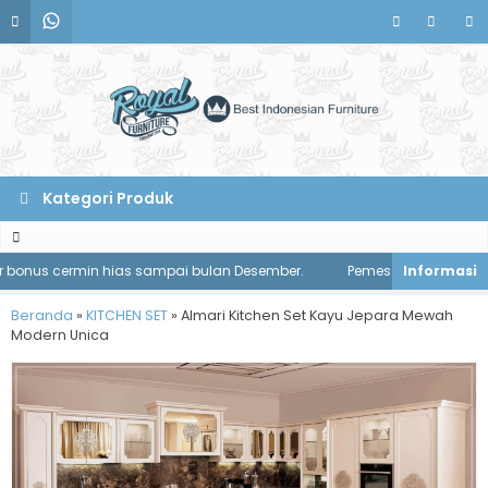
Kategori Produk
onus cermin hias sampai bulan Desember.
Pemesanan meja makan d
Beranda
»
KITCHEN SET
»
Almari Kitchen Set Kayu Jepara Mewah
Modern Unica