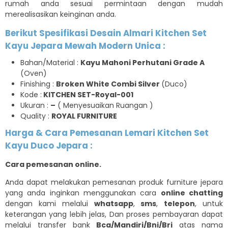
rumah anda sesuai permintaan dengan mudah
merealisasikan keinginan anda.
Berikut Spesifikasi Desain Almari Kitchen Set
Kayu Jepara Mewah Modern Unica :
Bahan/Material :
Kayu Mahoni Perhutani Grade A
(Oven)
Finishing :
Broken White Combi Silver
(Duco)
Kode :
KITCHEN SET-Royal-001
Ukuran :
–
( Menyesuaikan Ruangan )
Quality :
ROYAL FURNITURE
Harga & Cara Pemesanan Lemari
Kitchen Set
Kayu Duco Jepara
:
Cara pemesanan online.
Anda dapat melakukan pemesanan produk furniture jepara
yang anda inginkan menggunakan cara
online chatting
dengan kami melalui
whatsapp
,
sms
,
telepon
, untuk
keterangan yang lebih jelas, Dan proses pembayaran dapat
melalui transfer bank
Bca/Mandiri/Bni/Bri
atas nama