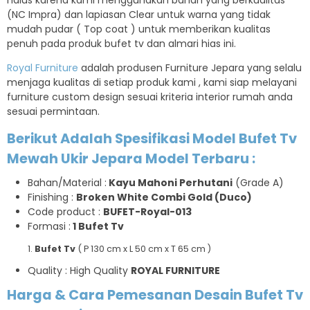
halus karena kami menggunakan bahan yang berkualitas
(NC Impra) dan lapiasan Clear untuk warna yang tidak
mudah pudar ( Top coat ) untuk memberikan kualitas
penuh pada produk bufet tv dan almari hias ini.
Royal Furniture
adalah produsen Furniture Jepara yang selalu
menjaga kualitas di setiap produk kami , kami siap melayani
furniture custom design sesuai kriteria interior rumah anda
sesuai permintaan.
Berikut Adalah Spesifikasi
Model Bufet Tv
Mewah Ukir Jepara Model Terbaru
:
Bahan/Material :
Kayu Mahoni Perhutani
(Grade A)
Finishing :
Broken White Combi Gold (Duco)
Code product :
BUFET-Royal-013
Formasi :
1 Bufet Tv
Bufet Tv
( P 130 cm x L 50 cm x T 65 cm )
Quality : High Quality
ROYAL FURNITURE
Harga & Cara Pemesanan
Desain Bufet Tv