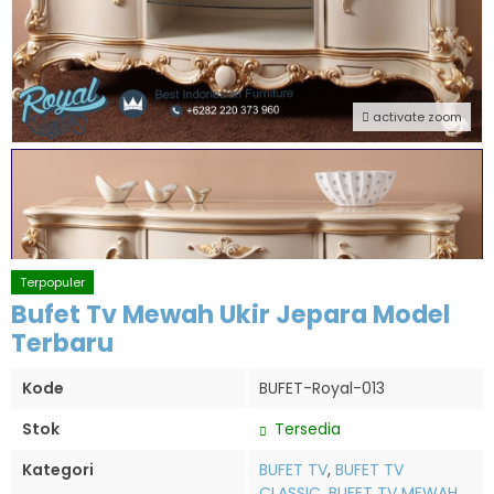
activate zoom
Terpopuler
Bufet Tv Mewah Ukir Jepara Model
Terbaru
Kode
BUFET-Royal-013
Stok
Tersedia
Kategori
BUFET TV
,
BUFET TV
CLASSIC
,
BUFET TV MEWAH
,