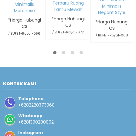
Terbaru Ruang
Minimalis
Minimalis
Tamu Mewah
Maronese
Elegant Style
*Harga Hubungi
*Harga Hubungi
*Harga Hubungi
CS
CS
CS
/ BUFET-Royal-072
/ BUFET-Royal-056
/ BUFET-Royal-068
KONTAK KAMI
Telephone
+6282220373960
Whatsapp
+6281390200092
Instagram