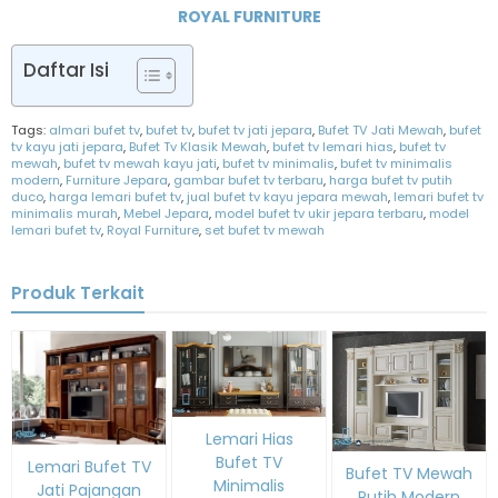
ROYAL FURNITURE
Daftar Isi
Tags:
almari bufet tv
,
bufet tv
,
bufet tv jati jepara
,
Bufet TV Jati Mewah
,
bufet
tv kayu jati jepara
,
Bufet Tv Klasik Mewah
,
bufet tv lemari hias
,
bufet tv
mewah
,
bufet tv mewah kayu jati
,
bufet tv minimalis
,
bufet tv minimalis
modern
,
Furniture Jepara
,
gambar bufet tv terbaru
,
harga bufet tv putih
duco
,
harga lemari bufet tv
,
jual bufet tv kayu jepara mewah
,
lemari bufet tv
minimalis murah
,
Mebel Jepara
,
model bufet tv ukir jepara terbaru
,
model
lemari bufet tv
,
Royal Furniture
,
set bufet tv mewah
Produk Terkait
Lemari Hias
Bufet TV
Lemari Bufet TV
Bufet TV Mewah
Minimalis
Jati Pajangan
Putih Modern