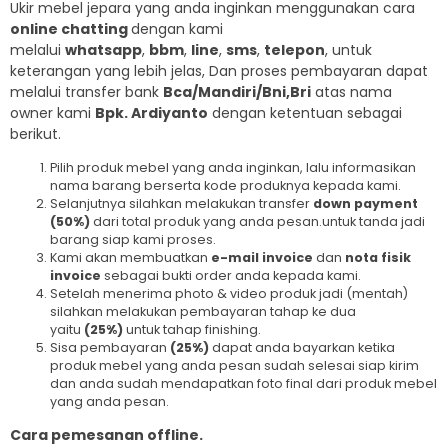
Ukir mebel jepara yang anda inginkan menggunakan cara
online chatting
dengan kami
melalui
whatsapp
,
bbm
,
line
,
sms
,
telepon
, untuk
keterangan yang lebih jelas, Dan proses pembayaran dapat
melalui transfer bank
Bca/Mandiri/Bni,Bri
atas nama
owner kami
Bpk. Ardiyanto
dengan ketentuan sebagai
berikut.
Pilih produk mebel yang anda inginkan, lalu informasikan
nama barang berserta kode produknya kepada kami.
Selanjutnya silahkan melakukan transfer
down payment
(50%)
dari total produk yang anda pesan.untuk tanda jadi
barang siap kami proses.
Kami akan membuatkan
e-mail invoice
dan
nota fisik
invoice
sebagai bukti order anda kepada kami.
Setelah menerima photo & video produk jadi (mentah)
silahkan melakukan pembayaran tahap ke dua
yaitu
(25%)
untuk tahap finishing.
Sisa pembayaran
(25%)
dapat anda bayarkan ketika
produk mebel yang anda pesan sudah selesai siap kirim
dan anda sudah mendapatkan foto final dari produk mebel
yang anda pesan.
Cara pemesanan offline.