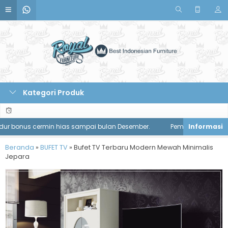
Kategori Produk
 bonus cermin hias sampai bulan Desember.
Pemesanan meja makan
Beranda
»
BUFET TV
»
Bufet TV Terbaru Modern Mewah Minimalis
Jepara