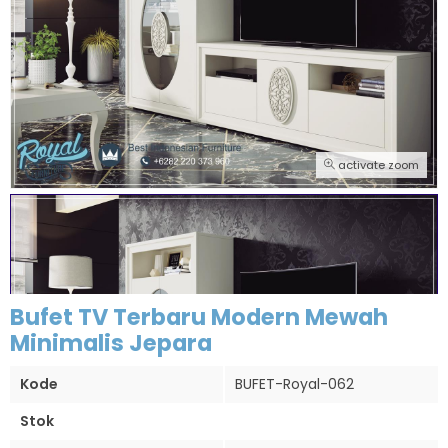
activate zoom
Bufet TV Terbaru Modern Mewah
Minimalis Jepara
Kode
BUFET-Royal-062
Stok