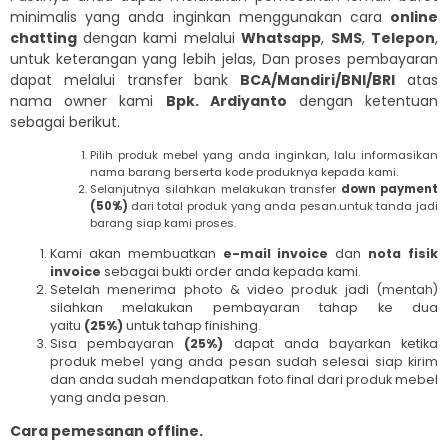
minimalis yang anda inginkan menggunakan cara
online
chatting
dengan kami melalui
Whatsapp
,
SMS
,
Telepon
,
untuk keterangan yang lebih jelas, Dan proses pembayaran
dapat melalui transfer bank
BCA/Mandiri/BNI/BRI
atas
nama owner kami
Bpk. Ardiyanto
dengan ketentuan
sebagai berikut.
Pilih produk mebel yang anda inginkan, lalu informasikan
nama barang berserta kode produknya kepada kami.
Selanjutnya silahkan melakukan transfer
down payment
(50%)
dari total produk yang anda pesan.untuk tanda jadi
barang siap kami proses.
Kami akan membuatkan
e-mail invoice
dan
nota fisik
invoice
sebagai bukti order anda kepada kami.
Setelah menerima photo & video produk jadi (mentah)
silahkan melakukan pembayaran tahap ke dua
yaitu
(25%)
untuk tahap finishing.
Sisa pembayaran
(25%)
dapat anda bayarkan ketika
produk mebel yang anda pesan sudah selesai siap kirim
dan anda sudah mendapatkan foto final dari produk mebel
yang anda pesan.
Cara pemesanan offline.