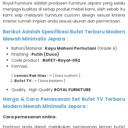
Royal Furniture adalah produsen Furniture Jepara yang selalu
menjaga kualitas di setiap produk mebel kami, oleh sebab itu
kami siap melayani furniture custom design sesuai kriteria
interior rumah impian anda sesuai ukuran dan permintaan.
Berikut Adalah Spesifikasi
Bufet Terbaru Modern
Mewah Minimalis Jepara
:
Bahan/Material :
Kayu Mahoni Perhutani
(Grade A)
Finishing :
Putih (Duco)
Code product :
BUFET-Royal-062
Formasi :
Lemari Rak Hias : –
( bisa custom )
Bufet TV : –
( bisa kastem )
Quality : High Quality
ROYAL FURNITURE
Harga & Cara Pemesanan
Set Bufet TV Terbaru
Modern Mewah Minimalis Jepara
:
Cara pemesanan online.
Pastinya anda dapat melakukan pemesanan lemari bufet