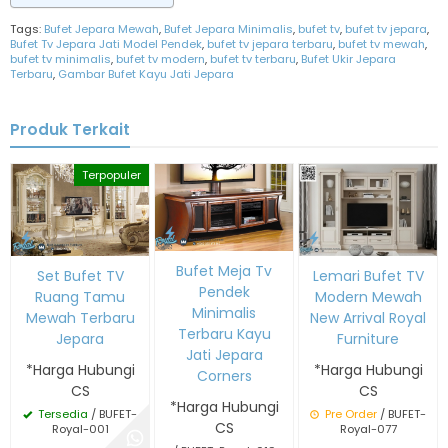
Tags:
Bufet Jepara Mewah
,
Bufet Jepara Minimalis
,
bufet tv
,
bufet tv jepara
,
Bufet Tv Jepara Jati Model Pendek
,
bufet tv jepara terbaru
,
bufet tv mewah
,
bufet tv minimalis
,
bufet tv modern
,
bufet tv terbaru
,
Bufet Ukir Jepara
Terbaru
,
Gambar Bufet Kayu Jati Jepara
Produk Terkait
Terpopuler
Bufet Meja Tv
Lemari Bufet TV
Set Bufet TV
Pendek
Modern Mewah
Ruang Tamu
Minimalis
New Arrival Royal
Mewah Terbaru
Terbaru Kayu
Furniture
Jepara
Jati Jepara
*Harga Hubungi
*Harga Hubungi
Corners
CS
CS
*Harga Hubungi
Pre Order
/ BUFET-
Tersedia
/ BUFET-
CS
Royal-077
Royal-001