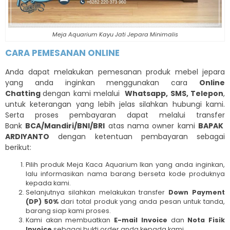
Meja Aquarium Kayu Jati Jepara Minimalis
CARA PEMESANAN ONLINE
Anda dapat melakukan pemesanan produk mebel jepara
yang anda inginkan menggunakan cara
Online
Chatting
dengan kami melalui
Whatsapp, SMS, Telepon
,
untuk keterangan yang lebih jelas silahkan hubungi kami.
Serta proses pembayaran dapat melalui transfer
Bank
BCA/Mandiri/BNI/BRI
atas nama owner kami
BAPAK
ARDIYANTO
dengan ketentuan pembayaran sebagai
berikut:
Pilih produk Meja Kaca Aquarium Ikan yang anda inginkan,
lalu informasikan nama barang berseta kode produknya
kepada kami.
Selanjutnya silahkan melakukan transfer
Down Payment
(DP) 50%
dari total produk yang anda pesan untuk tanda,
barang siap kami proses.
Kami akan membuatkan
E-mail Invoice
dan
Nota Fisik
Invoice
sebagai bukti order anda kepada kami.