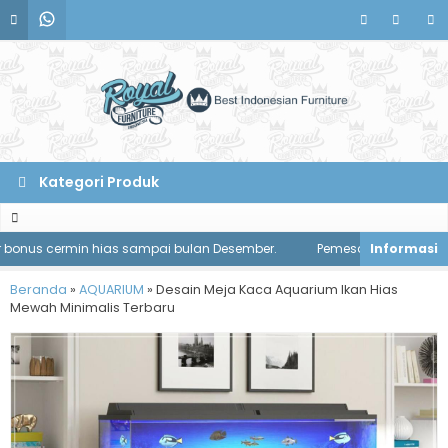
Kategori Produk
s cermin hias sampai bulan Desember.
Pemesanan meja makan disk
Beranda
»
AQUARIUM
»
Desain Meja Kaca Aquarium Ikan Hias
Mewah Minimalis Terbaru