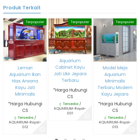
Produk Terkait
Terpopuler
Terpopuler
Terpopuler
Aquarium
Cabinet Kayu
Lemari
Model Meja
Jati Ukir Jepara
Aquarium Ikan
Aquarium
Terbaru
Hias Arwana
Minimalis
Kayu Jati
Terbaru Modern
*Harga Hubungi
Minimalis
Kayu Jepara
CS
*Harga Hubungi
*Harga Hubungi
Tersedia
/
AQUARIUM-Royal-
CS
CS
001
Tersedia
/
Tersedia
/
AQUARIUM-Royal-
AQUARIUM-Royal-
012
013