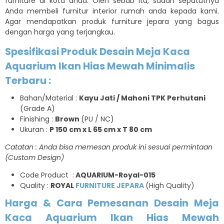
furniture di kota anda. Oleh sebab itu, sudah sepatutnya
Anda membeli furnitur interior rumah anda kepada kami.
Agar mendapatkan produk furniture jepara yang bagus
dengan harga yang terjangkau.
Spesifikasi Produk Desain Meja Kaca
Aquarium Ikan Hias Mewah Minimalis
Terbaru :
Bahan/Material :
Kayu Jati / Mahoni TPK Perhutani
(Grade A)
Finishing :
Brown
(PU / NC)
Ukuran :
P 150 cm x L 65 cm x T 80 cm
Catatan : Anda bisa memesan produk ini sesuai permintaan
(Custom Design)
Code Product :
AQUARIUM-Royal-015
Quality :
ROYAL
FURNITURE JEPARA
(High Quality)
Harga & Cara Pemesanan Desain Meja
Kaca Aquarium Ikan Hias Mewah