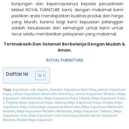
kunjungan dan kepercayaanya kepada perusahaan
Mebel ROYAL FURNITURE kami, dengan maksimal kami
pastikan anda mendapatkan kualitas produk dan harga
yang Murah, karena bagi kami kepuasan pelanggan
adalah kesuksesan dan semangat untuk kami untuk
terus selalu memberikan pelayanan yang maksimal.
Terimakasih Dan Selamat Berbelanja Dengan Mudah &
Aman.
ROYAL FURNITURE
Daftar Isi
Tags:
Aquarium Jati Jepara
,
Gambar Aquarium Ikan Hias
,
Lemari Aquarium
Kayu
,
Lemari Aquarium Minimalis Dari Kayu
,
Lemari Aquarium Modern
,
Meja
Aquarium Jati Minimalis
,
Meja Aquarium Kayu 1 Meter
,
Meja Aquarium Kayu
2 Tingkat
,
Meja Aquarium Kayu Jepara
,
Meja Aquarium Kayu Simple
,
Meja
Aquarium Kayu Solid
,
Meja Aquarium Minimalis
,
Meja Aquarium Minimalis
Modern
,
Meja Aquarium MOdern Minimalis
,
Meja Aquarium Terbaru
,
Meja
Aquarium Unik
,
Meja Aquarium Unik Dari Kayu
,
Model Lemari Aquarium
Modern
,
Model Meja Aquarium