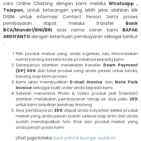
cara Online Chatting dengan kami melalui
Whatsapp ,
Telepon
, untuk keterangan yang lebih jelas silahkan klik
DISINI untuk informasi Contact Person. Serta proses
pembayaran dapat melalui transfer
Bank
BCA/Mandiri/BNI/BRI
atas nama owner kami
BAPAK
ARDIYANTO
dengan ketentuan pembayaran sebagai berikut
:
Pilih produk mebel yang anda inginkan, lalu informasikan
nama barang berseta kode produknya kepada kami.
Selanjutnya silahkan melakukan transfer
Down Payment
(DP) 50%
dari total produk yang anda pesan untuk tanda,
barang siap kami proses.
Kami akan membuatkan
E-mail Invoice
dan
Nota Fisik
Invoice
sebagai bukti order anda kepada kami.
Setelah menerima Photo & Video produk jadi (mentah)
silahkan melakukan pembayaran tahap ke dua yaitu
25%
untuk kami lanjutkan ketahap finishing.
Sisa pembayaran
25%
dapat anda bayarkan ketika produk
mebel yang anda pesan sudah selesai siap kirim dan anda
sudah mendapatkan foto final dari produk mebel yang
anda pesan pada kami.
Lihat juga koleksi
kursi pantai lounger outdoor