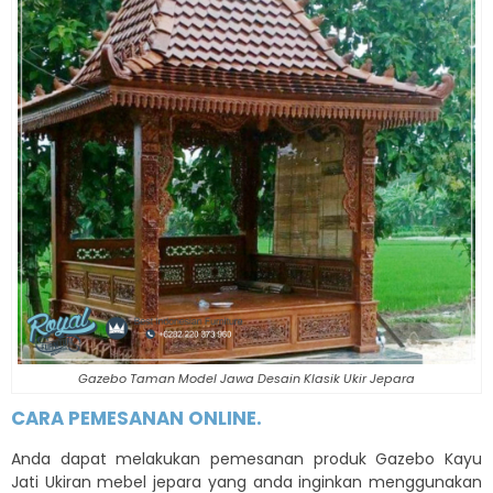
Gazebo Taman Model Jawa Desain Klasik Ukir Jepara
CARA PEMESANAN ONLINE.
Anda dapat melakukan pemesanan produk Gazebo Kayu
Jati Ukiran mebel jepara yang anda inginkan menggunakan