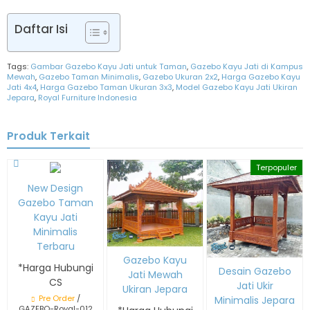
Daftar Isi
Tags:
Gambar Gazebo Kayu Jati untuk Taman
,
Gazebo Kayu Jati di Kampus
Mewah
,
Gazebo Taman Minimalis
,
Gazebo Ukuran 2x2
,
Harga Gazebo Kayu
Jati 4x4
,
Harga Gazebo Taman Ukuran 3x3
,
Model Gazebo Kayu Jati Ukiran
Jepara
,
Royal Furniture Indonesia
Produk Terkait
Terpopuler
New Design
Gazebo Taman
Kayu Jati
Minimalis
Terbaru
Gazebo Kayu
*Harga Hubungi
Desain Gazebo
Jati Mewah
CS
Jati Ukir
Ukiran Jepara
Pre Order
/
Minimalis Jepara
GAZEBO-Royal-012