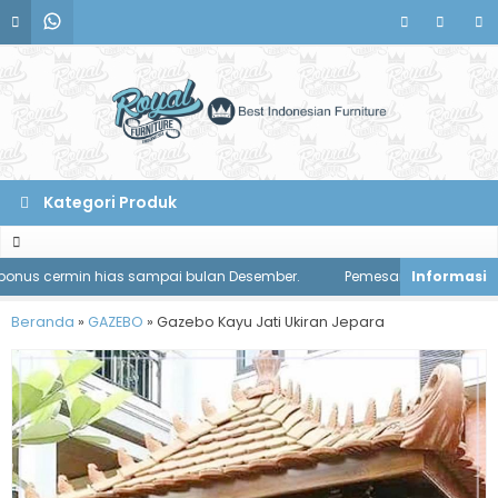
Kategori Produk
s cermin hias sampai bulan Desember.
Pemesanan meja makan disko
Beranda
»
GAZEBO
»
Gazebo Kayu Jati Ukiran Jepara