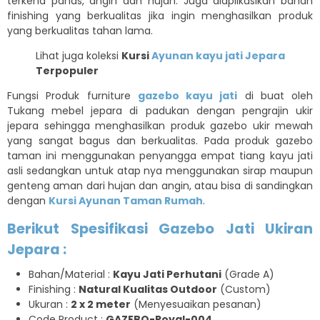
terkena panas, angin dan hujan. Juga diaplikasikan bahan
finishing yang berkualitas jika ingin menghasilkan produk
yang berkualitas tahan lama.
Lihat juga koleksi
Kursi
Ayunan kayu jati Jepara
Terpopuler
Fungsi Produk furniture
gazebo kayu jati
di buat oleh
Tukang mebel jepara di padukan dengan pengrajin ukir
jepara sehingga menghasilkan produk gazebo ukir mewah
yang sangat bagus dan berkualitas. Pada produk gazebo
taman ini menggunakan penyangga empat tiang kayu jati
asli sedangkan untuk atap nya menggunakan sirap maupun
genteng aman dari hujan dan angin, atau bisa di sandingkan
dengan
Kursi Ayunan Taman Rumah
.
Berikut Spesifikasi Gazebo Jati Ukiran
Jepara :
Bahan/Material :
Kayu Jati Perhutani
(Grade A)
Finishing :
Natural Kualitas Outdoor
(Custom)
Ukuran :
2 x 2 meter
(Menyesuaikan pesanan)
Code Product :
GAZEBO-Royal-004