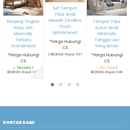
Set Tempat
Tidur Anak
Mewah Zarollina
Ranjang Tingkat
Tempat Tidur
Youth
Kayu Jati
Susun Anak
Upholstered
Minimalis
Minimalis
Terbaru
Tangga Laci
*Harga Hubungi
Scandinavia
Yang Aman
CS
*Harga Hubungi
*Harga Hubungi
/ BEDKIDS-Royal-037
CS
CS
Tersedia
/
Pre Order
/
BEDKIDS-Royal-046
BEDKIDS-Royal-045
KONTAK KAMI