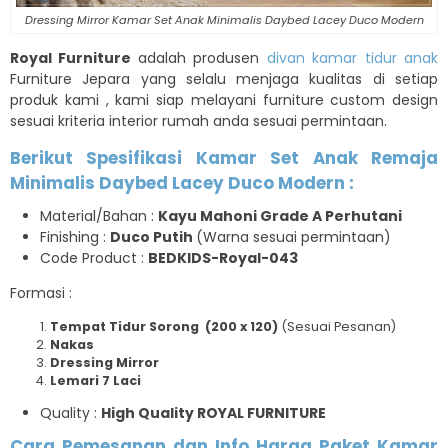
Dressing Mirror Kamar Set Anak Minimalis Daybed Lacey Duco Modern
Royal Furniture
adalah produsen
divan kamar tidur anak
Furniture Jepara yang selalu menjaga kualitas di setiap
produk kami , kami siap melayani furniture custom design
sesuai kriteria interior rumah anda sesuai permintaan.
Berikut Spesifikasi Kamar Set Anak Remaja
Minimalis Daybed Lacey Duco Modern :
Material/Bahan :
Kayu Mahoni Grade A Perhutani
Finishing :
Duco Putih
(Warna sesuai permintaan)
Code Product :
BEDKIDS-Royal-043
Formasi :
Tempat Tidur Sorong (200 x 120)
(Sesuai Pesanan)
Nakas
Dressing Mirror
Lemari 7 Laci
Quality :
High Quality ROYAL FURNITURE
Cara Pemesanan dan Info Harga Paket Kamar