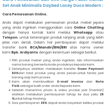
Set Anak Minimalis Daybed Lacey Duco Modern :
Cara Pemesanan Online.
Anda dapat melakukan pemesanan produk mebel jepara
yang anda inginkan menggunakan cara
Online Chatting
dengan hanya kontak kami melalui
Whatsapp
atau
Telepon
, untuk keterangan produk ranjang anak yang lebih
jelas nan detail, Dalam hal pembayaran dapat melalui
transfer bank
BCA/Mandiri/BNI/BRI
atas nama owner
kami
Bpk. Ardiyanto
dengan ketentuan sebagai berikut.
Pilih produk mebel yang anda inginkan, lalu informasikan
nama barang berserta kode produknya kepada kami.
Selanjutnya silahkan melakukan transfer
Down Payment
50%
dari total produk yang anda pesan.untuk tanda jadi
barang siap kami proses.
Kami akan membuatkan
E-mail Invoice
dan
Nota
Fisik
sebagai bukti order anda kepada kami.
Setelah menerima photo & video produk jadi (mentah)
silahkan melakukan pembayaran tahap ke dua yaitu
25
%
untuk tahap finishing.
Sisa pembayaran
25%
dapat anda bayarkan ketika produk