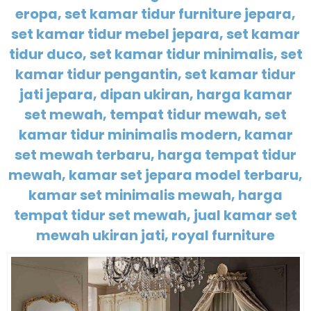
eropa, set kamar tidur furniture jepara,
set kamar tidur mebel jepara, set kamar
tidur duco, set kamar tidur minimalis, set
kamar tidur pengantin, set kamar tidur
jati jepara, dipan ukiran, harga kamar
set mewah, tempat tidur mewah, set
kamar tidur minimalis modern, kamar
set mewah terbaru, harga tempat tidur
mewah, kamar set jepara model terbaru,
kamar set minimalis mewah, harga
tempat tidur set mewah, jual kamar set
mewah ukiran jati, royal furniture