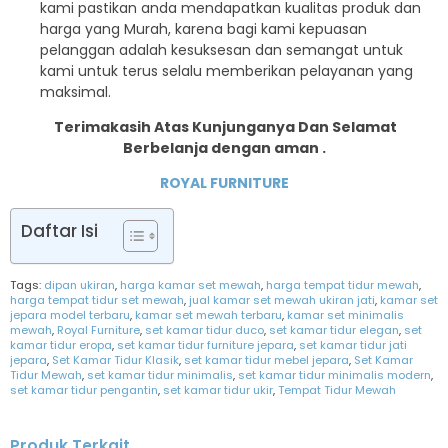
kami pastikan anda mendapatkan kualitas produk dan
harga yang Murah, karena bagi kami kepuasan
pelanggan adalah kesuksesan dan semangat untuk
kami untuk terus selalu memberikan pelayanan yang
maksimal.
Terimakasih Atas Kunjunganya Dan Selamat
Berbelanja dengan aman .
ROYAL FURNITURE
Daftar Isi
Tags:
dipan ukiran
,
harga kamar set mewah
,
harga tempat tidur mewah
,
harga tempat tidur set mewah
,
jual kamar set mewah ukiran jati
,
kamar set
jepara model terbaru
,
kamar set mewah terbaru
,
kamar set minimalis
mewah
,
Royal Furniture
,
set kamar tidur duco
,
set kamar tidur elegan
,
set
kamar tidur eropa
,
set kamar tidur furniture jepara
,
set kamar tidur jati
jepara
,
Set Kamar Tidur Klasik
,
set kamar tidur mebel jepara
,
Set Kamar
Tidur Mewah
,
set kamar tidur minimalis
,
set kamar tidur minimalis modern
,
set kamar tidur pengantin
,
set kamar tidur ukir
,
Tempat Tidur Mewah
Produk Terkait