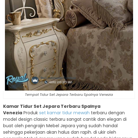
Tempat Tidur Set Jepara Terbaru Spalnya Venezia
Kamar Tidur Set Jepara Terbaru Spalnya
Venezia
Produk
set kamar tidur mewah
terbaru dengan
model design classic terbaru sangat cantik dan elegan di
buat oleh pengrajin Mebel Jepara yang sudah handal
sehingga pekerjaan akan halus dan rapih. di ukir oleh