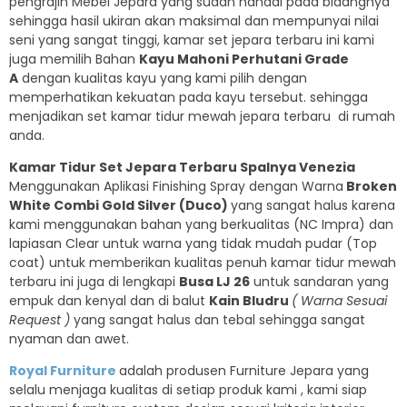
pengrajin Mebel Jepara yang sudah handal pada bidangnya
sehingga hasil ukiran akan maksimal dan mempunyai nilai
seni yang sangat tinggi, kamar set jepara terbaru ini kami
juga memilih Bahan
Kayu Mahoni Perhutani Grade
A
dengan kualitas kayu yang kami pilih dengan
memperhatikan kekuatan pada kayu tersebut. sehingga
menjadikan set kamar tidur mewah jepara terbaru di rumah
anda.
Kamar Tidur Set Jepara Terbaru Spalnya Venezia
Menggunakan Aplikasi Finishing Spray dengan Warna
Broken
White Combi Gold Silver (Duco)
yang sangat halus karena
kami menggunakan bahan yang berkualitas (NC Impra) dan
lapiasan Clear untuk warna yang tidak mudah pudar (Top
coat) untuk memberikan kualitas penuh kamar tidur mewah
terbaru ini juga di lengkapi
Busa LJ 26
untuk sandaran yang
empuk dan kenyal dan di balut
Kain Bludru
( Warna Sesuai
Request )
yang sangat halus dan tebal sehingga sangat
nyaman dan awet.
Royal Furniture
adalah produsen Furniture Jepara yang
selalu menjaga kualitas di setiap produk kami , kami siap