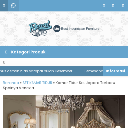
Kategori Produk
cermin hias sampai bulan Desember.
Pemesanan meja makan diskon
Beranda
»
SET KAMAR TIDUR
»
Kamar Tidur Set Jepara Terbaru
Spalnya Venezia