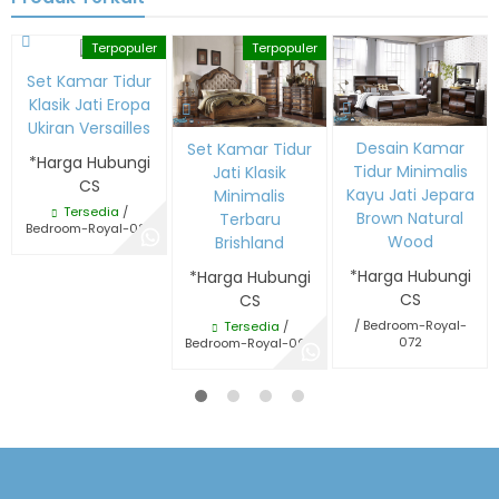
Terpopuler
Terpopuler
Set Kamar Tidur
Klasik Jati Eropa
Ukiran Versailles
Desain Kamar
Set Kamar Tidur
*Harga Hubungi
Tidur Minimalis
Jati Klasik
CS
Kayu Jati Jepara
Minimalis
Tersedia
/
Brown Natural
Terbaru
Bedroom-Royal-027
Wood
Brishland
*Harga Hubungi
*Harga Hubungi
CS
CS
/ Bedroom-Royal-
Tersedia
/
072
Bedroom-Royal-062