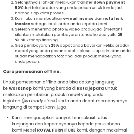
Selanjutnya silahkan melakukan transfer
down payment
50%
dari total produk yang anda pesan.untuk tanda jadi
barang siap kami proses.
Kami akan membuatkan
e-mail invoice
dan
nota fisik
invoice
sebagai bukti order anda kepada kami.
Setelah menerima photo & video produk jadi (mentah)
silahkan melakukan pembayaran tahap ke dua yaitu
25
%
untuk tahap finishing.
Sisa pembayaran
25%
dapat anda bayarkan ketika produk
mebel yang anda pesan sudah selesai siap kirim dan anda
sudah mendapatkan foto final dari produk mebel yang
anda pesan.
Cara pemesanan offline.
Untuk pemesanan offline anda bisa datang langsung
ke
workshop
kami yang berada di
kota jepara
untuk
melakukan pembelian produk mebel yang anda
inginkan
(jika ready stock)
serta anda dapat membayarnya
langsung di tempat kami juga.
Kami mengucapkan banyak terimakasih atas
kunjungan dan kepercayaanya kepada perusahaan
kami Mebel
ROYAL FURNITURE
kami, dengan maksimal