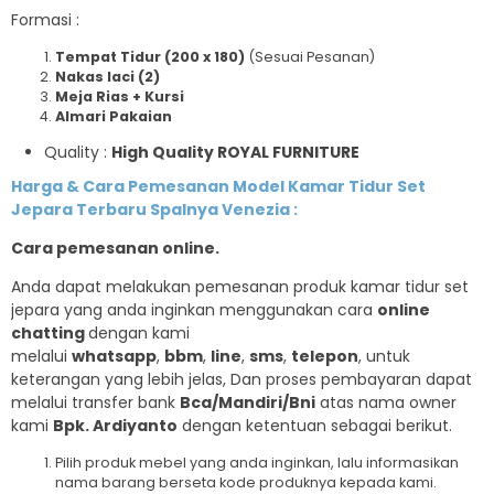
Formasi :
Tempat Tidur (200 x 180)
(Sesuai Pesanan)
Nakas laci (2)
Meja Rias + Kursi
Almari Pakaian
Quality :
High Quality ROYAL FURNITURE
Harga & Cara Pemesanan
Model Kamar Tidur Set
Jepara Terbaru Spalnya Venezia
:
Cara pemesanan online.
Anda dapat melakukan pemesanan produk kamar tidur set
jepara yang anda inginkan menggunakan cara
online
chatting
dengan kami
melalui
whatsapp
,
bbm
,
line
,
sms
,
telepon
, untuk
keterangan yang lebih jelas, Dan proses pembayaran dapat
melalui transfer bank
Bca/Mandiri/Bni
atas nama owner
kami
Bpk. Ardiyanto
dengan ketentuan sebagai berikut.
Pilih produk mebel yang anda inginkan, lalu informasikan
nama barang berseta kode produknya kepada kami.