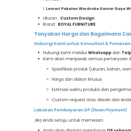
Lemari Pakaian Wardrobe Kamar Gaya Wal
Ukuran :
Custom Design
Brand:
ROYAL FURNITURE
Tanyakan Harga dan Bagaimana Cara
Hubungi Kami untuk Konsultasi & Pemesa
Hubungi kami melalui
Whatsapp
dan
Tel
Kami akan menjawab semua pertanyaan 
Spesifikasi produk (ukuran, bahan, warna
Harga dan diskon khusus
Estimasi waktu produksi dan pengirim
Custom request atau desain dari And
Lakukan Pembayaran DP
(Down Payment)
Jika Anda setuju untuk memesan:
Anda akan diminta membayar
DP sebesa