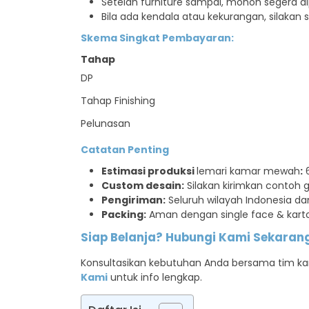
Setelah furniture sampai, mohon segera di
Bila ada kendala atau kekurangan, silakan
Skema Singkat Pembayaran:
Tahap
DP
Tahap Finishing
Pelunasan
Catatan Penting
Estimasi produksi
lemari kamar mewah
:
6
Custom desain:
Silakan kirimkan contoh
Pengiriman:
Seluruh wilayah Indonesia dan
Packing:
Aman dengan single face & karto
Siap Belanja? Hubungi Kami Sekaran
Konsultasikan kebutuhan Anda bersama tim kam
Kami
untuk info lengkap.