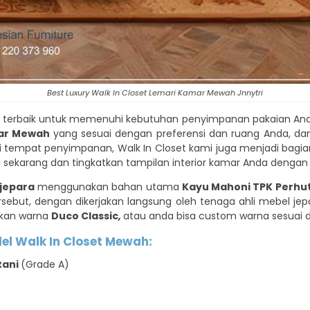
Best Luxury Walk In Closet Lemari Kamar Mewah Jnnytri
terbaik untuk memenuhi kebutuhan penyimpanan pakaian Anda
mar Mewah
yang sesuai dengan preferensi dan ruang Anda, d
ai tempat penyimpanan, Walk In Closet kami juga menjadi bagia
sekarang dan tingkatkan tampilan interior kamar Anda dengan 
jepara
menggunakan bahan utama
Kayu Mahoni TPK Perhu
sebut, dengan dikerjakan langsung oleh tenaga ahli mebel je
nakan warna
Duco Classic
,
atau anda bisa custom warna sesuai d
el Walk In Closet Mewah:
tani
(Grade A)