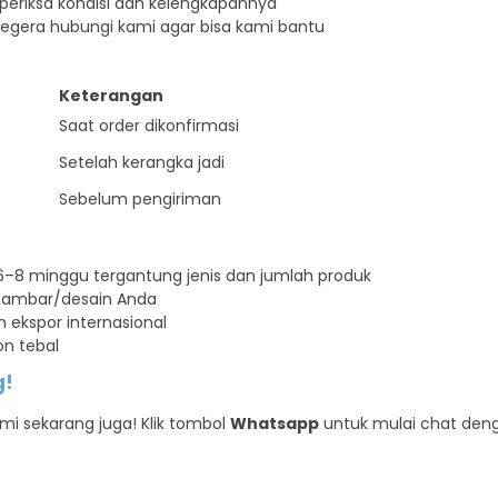
periksa kondisi dan kelengkapannya
 segera hubungi kami agar bisa kami bantu
Keterangan
Saat order dikonfirmasi
Setelah kerangka jadi
Sebelum pengiriman
–8 minggu tergantung jenis dan jumlah produk
 gambar/desain Anda
 ekspor internasional
n tebal
g!
i sekarang juga! Klik tombol
Whatsapp
untuk mulai chat deng