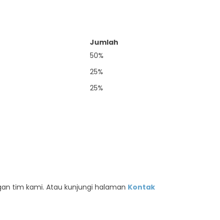
Jumlah
50%
25%
25%
an tim kami. Atau kunjungi halaman
Kontak