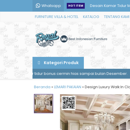
Whatsapp
Harga Set Sofa Ruang
HOT ITEM
FURNITURE VILLA & HOTEL
KATALOG
TENTANG KAMI
Sofa Sudut Minimalis 
Meja Konsul Cermin M
Desain Lemari Pakaian 
Meja Kantor Jati Minim
Kategori Produk
Full Set Meja Ruang Ke
 kamar tidur bonus cermin hias sampai bulan Desember.
Pemesa
Sofa Teras Klasik Mew
Beranda
»
LEMARI PAKAIAN
»
Design Luxury Walk In C
Desain Kamar Tidur Me