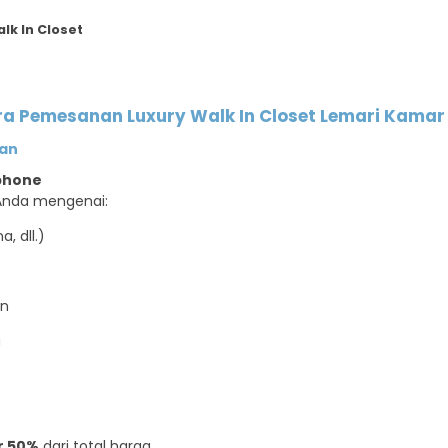
k In Closet
 Pemesanan Luxury Walk In Closet Lemari Kamar 
nan
phone
Anda mengenai:
, dll.)
an
a
r 50%
dari total harga