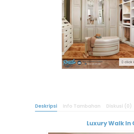
click
Deskripsi
Info Tambahan
Diskusi (0)
Luxury Walk In