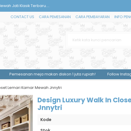
 Tamu Kayu Minimalis Modern Te....
CONTACT US
CARA PEMESANAN
CARA PEMBAYARAN
INFO PEN
Chesterfield Beauty Good Qual....
odern Stainless Gold Mewah....
3 Pintu Geser Jati Klasik Mi....
alis Kayu Jepara....
rja Kantor Terbaru Kayu Jati....
nan meja makan diskon 1 juta rupiah!
Follow Instagram kami 
ah Gold Arabian....
loset Lemari Kamar Mewah Jnnytri
wah Jati Klasik Terbaru....
Design Luxury Walk In Clo
Jnnytri
Kode
Stok