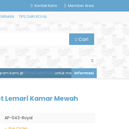
Kontak Kami
Member Area
GIRIMAN
TIPS DARI ROYAL
Cari
@
ROYALFURNITURE
untuk mendapatkan diskon spesial.
Layanan t
set Lemari Kamar Mewah
AP-043-Royal
Pre Order