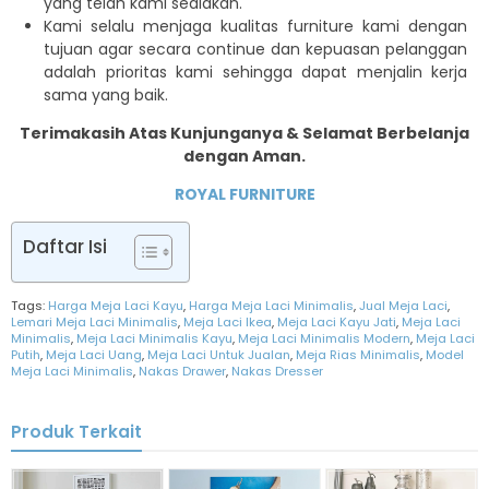
yang telah kami sediakan.
Kami selalu menjaga kualitas furniture kami dengan
tujuan agar secara continue dan kepuasan pelanggan
adalah prioritas kami sehingga dapat menjalin kerja
sama yang baik.
Terimakasih Atas Kunjunganya & Selamat Berbelanja
dengan Aman.
ROYAL FURNITURE
Daftar Isi
Tags:
Harga Meja Laci Kayu
,
Harga Meja Laci Minimalis
,
Jual Meja Laci
,
Lemari Meja Laci Minimalis
,
Meja Laci Ikea
,
Meja Laci Kayu Jati
,
Meja Laci
Minimalis
,
Meja Laci Minimalis Kayu
,
Meja Laci Minimalis Modern
,
Meja Laci
Putih
,
Meja Laci Uang
,
Meja Laci Untuk Jualan
,
Meja Rias Minimalis
,
Model
Meja Laci Minimalis
,
Nakas Drawer
,
Nakas Dresser
Produk Terkait