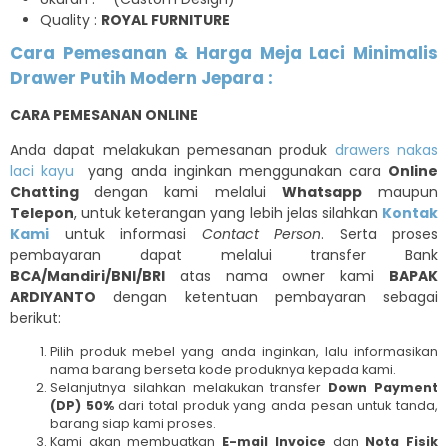
Quality :
ROYAL FURNITURE
Cara Pemesanan & Harga Meja Laci Minimalis
Drawer Putih Modern Jepara :
CARA PEMESANAN ONLINE
Anda dapat melakukan pemesanan produk
drawers nakas
laci kayu
yang anda inginkan menggunakan cara
Online
Chatting
dengan kami melalui
Whatsapp
maupun
Telepon
, untuk keterangan yang lebih jelas silahkan
Kontak
Kami
untuk informasi
Contact Person
. Serta proses
pembayaran dapat melalui transfer Bank
BCA/Mandiri/BNI/BRI
atas nama owner kami
BAPAK
ARDIYANTO
dengan ketentuan pembayaran sebagai
berikut:
Pilih produk mebel yang anda inginkan, lalu informasikan
nama barang berseta kode produknya kepada kami.
Selanjutnya silahkan melakukan transfer
Down Payment
(DP) 50%
dari total produk yang anda pesan untuk tanda,
barang siap kami proses.
Kami akan membuatkan
E-mail Invoice
dan
Nota Fisik