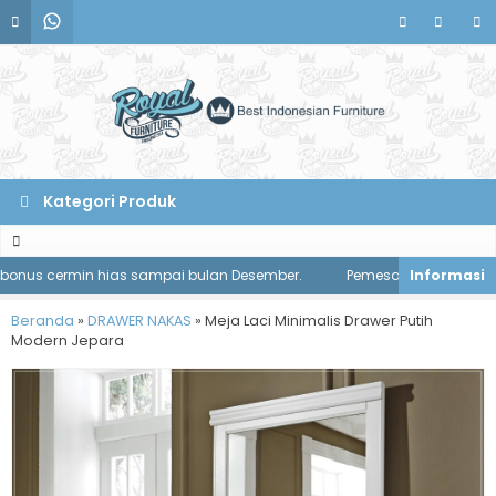
Kategori Produk
nus cermin hias sampai bulan Desember.
Pemesanan meja makan dis
Beranda
»
DRAWER NAKAS
»
Meja Laci Minimalis Drawer Putih
Modern Jepara