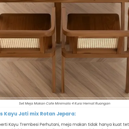
Set Meja Makan Cafe Minimalis 4 Kursi Hemat Ruangan
s Kayu Jati mix Rotan Jepara:
ti Kayu Trembesi Perhutani, meja makan tidak hanya kuat tetap