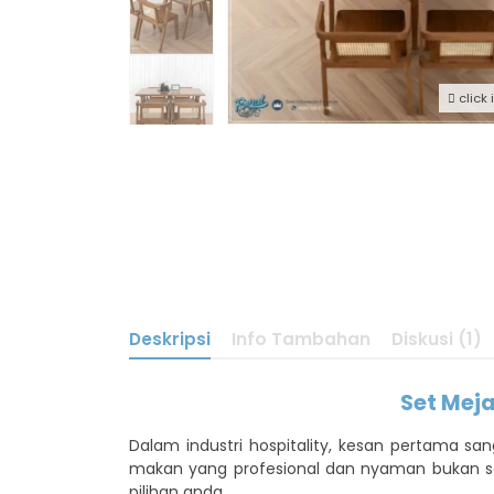
click
Deskripsi
Info Tambahan
Diskusi (1)
Set Mej
Dalam industri hospitality, kesan pertama sa
makan yang profesional dan nyaman bukan se
pilihan anda.