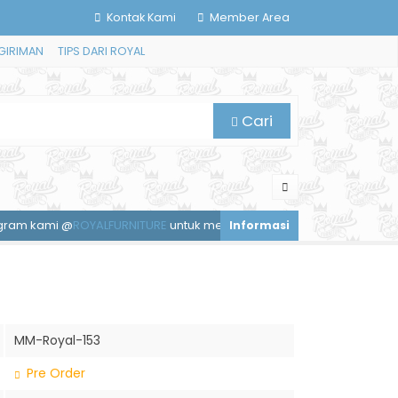
Kontak Kami
Member Area
GIRIMAN
TIPS DARI ROYAL
Cari
 @
ROYALFURNITURE
untuk mendapatkan diskon spesial.
Layanan 
MM-Royal-153
Pre Order