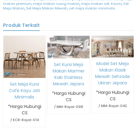
makan premium
,
meja makan ruang makan
,
meja makan set 4 kursi
,
Set
Meja Makan
,
Set Meja Makan Mewah
,
set meja makan minimalis
Produk Terkait
Model Set Meja
Set Kursi Meja
Makan Klasik
Makan Marmer
Mewah Sehzade
Kaki Stainless
Ukiran Jepara
Mewah Jepara
Set Meja Kursi
Cafe Kayu Jati
*Harga Hubungi
*Harga Hubungi
Minimalis
CS
CS
*Harga Hubungi
/ MM-Royal-042
/ MM-Royal-098
CS
/ KCR-Royal-014