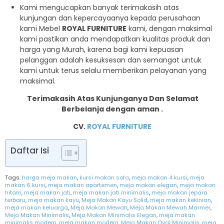
Kami mengucapkan banyak terimakasih atas
kunjungan dan kepercayaanya kepada perusahaan
kami Mebel
ROYAL FURNITURE
kami, dengan maksimal
kami pastikan anda mendapatkan kualitas produk dan
harga yang Murah, karena bagi kami kepuasan
pelanggan adalah kesuksesan dan semangat untuk
kami untuk terus selalu memberikan pelayanan yang
maksimal.
Terimakasih Atas Kunjunganya Dan Selamat
Berbelanja dengan aman .
CV.
ROYAL FURNITURE
Daftar Isi
Tags:
harga meja makan
,
kursi makan sofa
,
meja makan 4 kursi
,
meja
makan 6 kursi
,
meja makan apartemen
,
meja makan elegan
,
meja makan
hitam
,
meja makan jati
,
meja makan jati minimalis
,
meja makan jepara
terbaru
,
meja makan kayu
,
Meja Makan Kayu Solid
,
meja makan kekinian
,
meja makan keluarga
,
Meja Makan Mewah
,
Meja Makan Mewah Marmer
,
Meja Makan Minimalis
,
Meja Makan Minimalis Elegan
,
meja makan
minimalis modern
,
meja makan modern
,
Meja Makan Oval Minimalis
,
meja