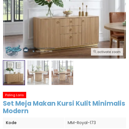
activate zoom
Paling Laris
Set Meja Makan Kursi Kulit Minimalis
Modern
Kode
MM-Royal-173