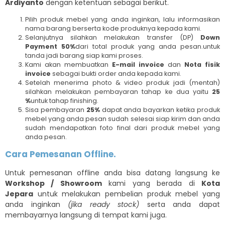
Ardiyanto
dengan ketentuan sebagai berikut.
Pilih produk mebel yang anda inginkan, lalu informasikan
nama barang berserta kode produknya kepada kami.
Selanjutnya silahkan melakukan transfer (DP)
Down
Payment 50%
dari total produk yang anda pesan.untuk
tanda jadi barang siap kami proses.
Kami akan membuatkan
E-mail invoice
dan
Nota fisik
invoice
sebagai bukti order anda kepada kami.
Setelah menerima photo & video produk jadi (mentah)
silahkan melakukan pembayaran tahap ke dua yaitu
25
%
untuk tahap finishing.
Sisa pembayaran
25%
dapat anda bayarkan ketika produk
mebel yang anda pesan sudah selesai siap kirim dan anda
sudah mendapatkan foto final dari produk mebel yang
anda pesan.
Cara Pemesanan Offline.
Untuk pemesanan offline anda bisa datang langsung ke
Workshop / Showroom
kami yang berada di
Kota
Jepara
untuk melakukan pembelian produk mebel yang
anda inginkan
(jika ready stock)
serta anda dapat
membayarnya langsung di tempat kami juga.