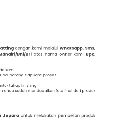
hatting
dengan kami melalui
Whatsapp, Sms,
Mandiri/Bni/Bri
atas nama owner kami
Bpk.
da kami.
 jadi barang siap kami proses.
untuk tahap finishing.
n anda sudah mendapatkan foto final dari produk
a Jepara
untuk melakukan pembelian produk