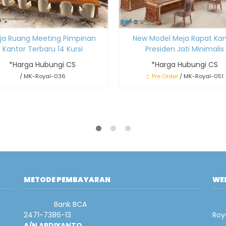
New Model Meja Rapat Kan
ja Ruang Meeting Pimpinan
Presiden Jati Minimalis
Kantor Terbaru 14 Kursi
*Harga Hubungi CS
*Harga Hubungi CS
Pre Order
/ MK-Royal-051
/ MK-Royal-036
METODE PEMBAYARAN
WEB
Bank BCA
2471-7386-13
Roy
A/N ARDIYANTO