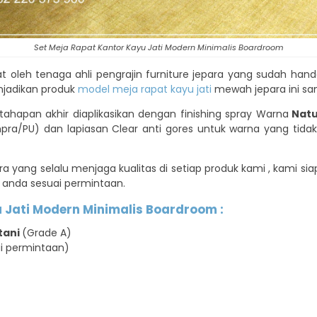
Set Meja Rapat Kantor Kayu Jati Modern Minimalis Boardroom
uat oleh tenaga ahli pengrajin furniture jepara yang sudah han
njadikan produk
model meja rapat kayu jati
mewah jepara ini san
tahapan akhir diaplikasikan dengan finishing spray Warna
Natu
ra/PU) dan lapiasan Clear anti gores untuk warna yang tid
a yang selalu menjaga kualitas di setiap produk kami , kami si
ah anda sesuai permintaan.
u Jati Modern Minimalis Boardroom :
tani
(Grade A)
i permintaan)