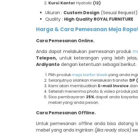
Kursi Kantor
Hydrolic
(12)
Ukuran :
Custom Design
(Sesuai Request)
Quality :
High Quality ROYAL FURNITURE
Harga & Cara Pemesanan Meja Rapat 
Cara Pemesanan Online.
Anda dapat melakukan pemesanan produk
me
Telepon,
untuk keterangan yang lebih jela
Ardiyanto
dengan ketentuan sebagai berikut.
Pilih produk
meja kantor klasik
yang anda ingi
Selanjutnya silahkan melakukan transfer
DP
Kami akan membuatkan
E-mail Invoice
da
Setelah menerima photo & video produk jad
Sisa pembayaran
25%
dapat anda bayarkan
mebel yang anda pesan.
Cara Pemesanan Offline.
Untuk pemesanan offline anda bisa datang 
mebel yang anda inginkan
(jika ready stock)
se