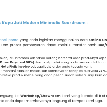
Kayu Jati Modern Minimalis Boardroom :
bel jepara
yang anda inginkan menggunakan cara
Online C
s, Dan proses pembayaran dapat melalui transfer bank
Bca/
nkan, lalu informasikan nama barang berserta kode produknya kepa
(Down Payment 50%)
dari total produk yang anda pesan.untuk tanda
n
Nota Fisik Invoice
sebagai bukti order anda kepada kami.
i (mentah) silahkan melakukan pembayaran tahap ke dua yaitu
25 %
 ketika produk mebel yang anda pesan sudah selesai siap kirim da
langsung ke
Workshop/Showroom
kami yang berada di
Kot
rta anda dapat membayarnya langsung di tempat kami juga.