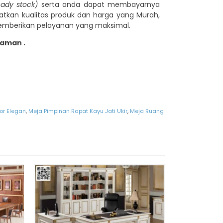
ready stock)
serta anda dapat membayarnya
kan kualitas produk dan harga yang Murah,
memberikan pelayanan yang maksimal.
aman .
or Elegan
,
Meja Pimpinan Rapat Kayu Jati Ukir
,
Meja Ruang
Kursi Meja 
Material
*Har
Pre O