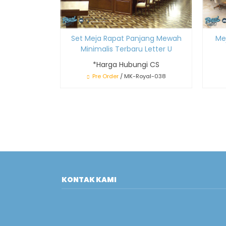
Set Meja Rapat Panjang Mewah
Me
Minimalis Terbaru Letter U
*Harga Hubungi CS
Pre Order
/ MK-Royal-038
KONTAK KAMI