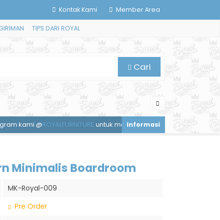
Kontak Kami
Member Area
GIRIMAN
TIPS DARI ROYAL
Cari
i @
ROYALFURNITURE
untuk mendapatkan diskon spesial.
Layanan
rn Minimalis Boardroom
MK-Royal-009
Pre Order