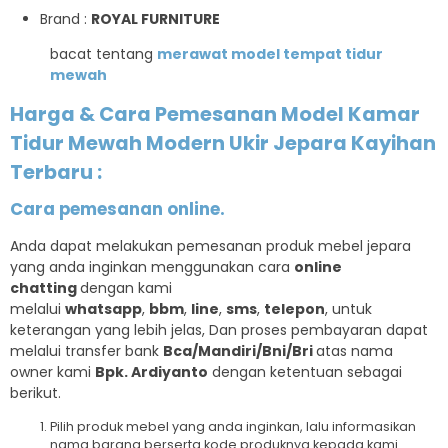
Brand :
ROYAL FURNITURE
bacat tentang
merawat model tempat tidur
mewah
Harga & Cara Pemesanan Model Kamar
Tidur Mewah Modern Ukir Jepara Kayihan
Terbaru :
Cara pemesanan online.
Anda dapat melakukan pemesanan produk mebel jepara
yang anda inginkan menggunakan cara
online
chatting
dengan kami
melalui
whatsapp
,
bbm
,
line
,
sms
,
telepon
, untuk
keterangan yang lebih jelas, Dan proses pembayaran dapat
melalui transfer bank
Bca/Mandiri/Bni/Bri
atas nama
owner kami
Bpk. Ardiyanto
dengan ketentuan sebagai
berikut.
Pilih produk mebel yang anda inginkan, lalu informasikan
nama barang berserta kode produknya kepada kami.