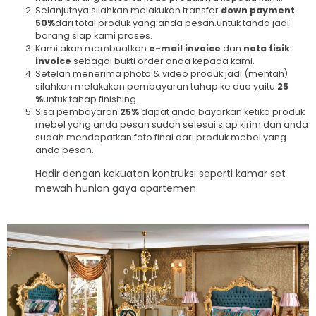
Selanjutnya silahkan melakukan transfer
down payment
50%
dari total produk yang anda pesan.untuk tanda jadi
barang siap kami proses.
Kami akan membuatkan
e-mail invoice
dan
nota fisik
invoice
sebagai bukti order anda kepada kami.
Setelah menerima photo & video produk jadi (mentah)
silahkan melakukan pembayaran tahap ke dua yaitu
25
%
untuk tahap finishing.
Sisa pembayaran
25%
dapat anda bayarkan ketika produk
mebel yang anda pesan sudah selesai siap kirim dan anda
sudah mendapatkan foto final dari produk mebel yang
anda pesan.
Hadir dengan kekuatan kontruksi seperti kamar set
mewah hunian gaya apartemen