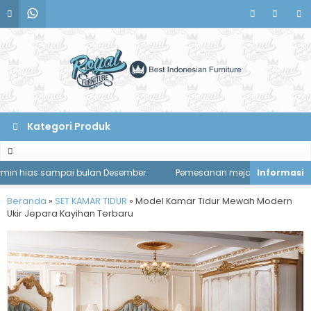
Kategori Produk
hias sampai bulan Desember.
Pemesanan meja makan diskon 1 juta 
Beranda
»
SET KAMAR TIDUR
»
Model Kamar Tidur Mewah Modern
Ukir Jepara Kayihan Terbaru