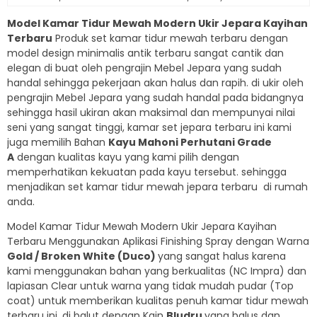
Model Kamar Tidur Mewah Modern Ukir Jepara Kayihan
Terbaru
Produk set kamar tidur mewah terbaru dengan
model design minimalis antik terbaru sangat cantik dan
elegan di buat oleh pengrajin Mebel Jepara yang sudah
handal sehingga pekerjaan akan halus dan rapih. di ukir oleh
pengrajin Mebel Jepara yang sudah handal pada bidangnya
sehingga hasil ukiran akan maksimal dan mempunyai nilai
seni yang sangat tinggi, kamar set jepara terbaru ini kami
juga memilih Bahan
Kayu Mahoni Perhutani Grade
A
dengan kualitas kayu yang kami pilih dengan
memperhatikan kekuatan pada kayu tersebut. sehingga
menjadikan set kamar tidur mewah jepara terbaru di rumah
anda.
Model Kamar Tidur Mewah Modern Ukir Jepara Kayihan
Terbaru Menggunakan Aplikasi Finishing Spray dengan Warna
Gold / Broken White (Duco)
yang sangat halus karena
kami menggunakan bahan yang berkualitas (NC Impra) dan
lapiasan Clear untuk warna yang tidak mudah pudar (Top
coat) untuk memberikan kualitas penuh kamar tidur mewah
terbaru ini. di balut dengan Kain
Bludru
yang halus dan