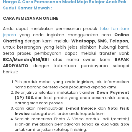
Harga & Cara Pemesanan Model Meja Belajar Anak Rak
Sudut Kamar Mewah :
CARA PEMESANAN ONLINE
Anda dapat melakukan pemesanan produk
toko furniture
jepara
yang anda inginkan menggunakan cara
Online
Chatting
dengan kami melalui
Whatsapp, SMS, Telepon
,
untuk keterangan yang lebih jelas silahkan hubungi kami.
Serta proses pembayaran dapat melalui transfer Bank
BCA/Mandiri/BNI/BRI
atas nama owner kami
BAPAK
ARDIYANTO
dengan ketentuan pembayaran sebagai
berikut:
Pilih produk mebel yang anda inginkan, lalu informasikan
nama barang berseta kode produknya kepada kami.
Selanjutnya silahkan melakukan transfer
Down Payment
(DP) 50%
dari total produk yang anda pesan untuk tanda,
barang siap kami proses.
Kami akan membuatkan
E-mail Invoice
dan
Nota Fisik
Invoice
sebagai bukti order anda kepada kami.
Setelah menerima Photo & Video produk jadi (mentah)
silahkan melakukan pembayaran tahap ke dua yaitu
25%
untuk kami lanjutkan ketahap finishing.