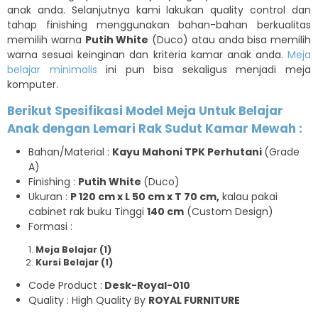
anak anda. Selanjutnya kami lakukan quality control dan
tahap finishing menggunakan bahan-bahan berkualitas
memilih warna
Putih White
(Duco) atau anda bisa memilih
warna sesuai keinginan dan kriteria kamar anak anda.
Meja
belajar minimalis
ini pun bisa sekaligus menjadi meja
komputer.
Berikut Spesifikasi Model Meja Untuk Belajar
Anak dengan Lemari Rak Sudut Kamar Mewah :
Bahan/Material :
Kayu Mahoni TPK Perhutani
(Grade
A)
Finishing :
Putih White
(Duco)
Ukuran :
P 120 cm x L 50 cm x T 70 cm,
kalau pakai
cabinet rak buku Tinggi
140 cm
(Custom Design)
Formasi :
Meja Belajar (1)
Kursi Belajar (1)
Code Product :
Desk-Royal-010
Quality : High Quality By
ROYAL FURNITURE