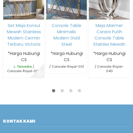
Set Meja Konsul
Console Table
Meja Marmer
Mewah Stainless
Minimalis
Carara Putih
Modern Cermin
Modern Gold
Console Table
Terbaru Victoria
Steel
Stainles Mewah
*Harga Hubungi
*Harga Hubungi
*Harga Hubungi
CS
CS
CS
Tersedia
/
/ Console-Royal-031
/ Console-Royal-
Console-Royal-067
040
KONTAK KAMI