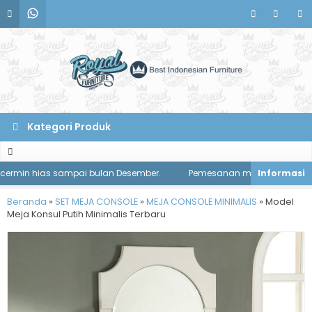
Kategori Produk
min hias sampai bulan Desember.
Pemesanan meja makan diskon 1 j
Beranda
»
SET MEJA CONSOLE
»
MEJA CONSOLE MINIMALIS
»
Model
Meja Konsul Putih Minimalis Terbaru