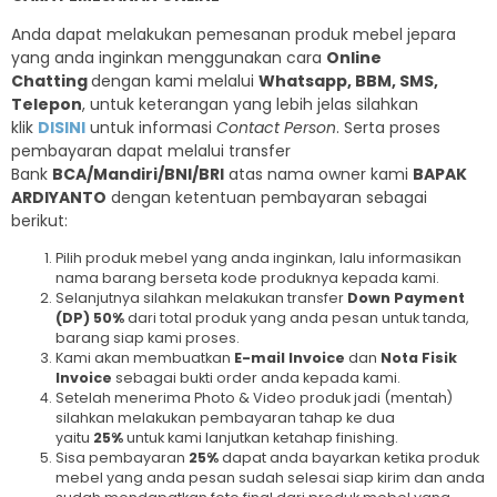
Anda dapat melakukan pemesanan produk mebel jepara
yang anda inginkan menggunakan cara
Online
Chatting
dengan kami melalui
Whatsapp, BBM, SMS,
Telepon
, untuk keterangan yang lebih jelas silahkan
klik
DISINI
untuk informasi
Contact Person
. Serta proses
pembayaran dapat melalui transfer
Bank
BCA/Mandiri/BNI/BRI
atas nama owner kami
BAPAK
ARDIYANTO
dengan ketentuan pembayaran sebagai
berikut:
Pilih produk mebel yang anda inginkan, lalu informasikan
nama barang berseta kode produknya kepada kami.
Selanjutnya silahkan melakukan transfer
Down Payment
(DP) 50%
dari total produk yang anda pesan untuk tanda,
barang siap kami proses.
Kami akan membuatkan
E-mail Invoice
dan
Nota Fisik
Invoice
sebagai bukti order anda kepada kami.
Setelah menerima Photo & Video produk jadi (mentah)
silahkan melakukan pembayaran tahap ke dua
yaitu
25%
untuk kami lanjutkan ketahap finishing.
Sisa pembayaran
25%
dapat anda bayarkan ketika produk
mebel yang anda pesan sudah selesai siap kirim dan anda