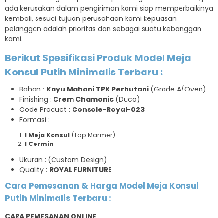
ada kerusakan dalam pengiriman kami siap memperbaikinya
kembali, sesuai tujuan perusahaan kami kepuasan
pelanggan adalah prioritas dan sebagai suatu kebanggan
kami.
Berikut Spesifikasi Produk Model Meja
Konsul Putih Minimalis Terbaru :
Bahan :
Kayu Mahoni TPK Perhutani
(Grade A/Oven)
Finishing :
Crem Chamonic
(Duco)
Code Product :
Console-Royal-023
Formasi :
1 Meja Konsul
(Top Marmer)
1 Cermin
Ukuran :
(Custom Design)
Quality :
ROYAL FURNITURE
Cara Pemesanan & Harga Model Meja Konsul
Putih Minimalis Terbaru
:
CARA PEMESANAN ONLINE