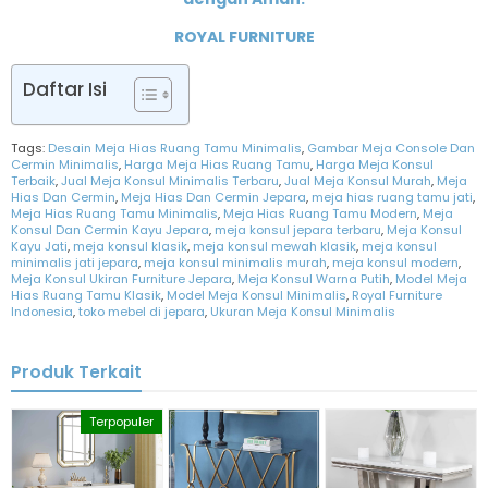
ROYAL FURNITURE
Daftar Isi
Tags:
Desain Meja Hias Ruang Tamu Minimalis
,
Gambar Meja Console Dan
Cermin Minimalis
,
Harga Meja Hias Ruang Tamu
,
Harga Meja Konsul
Terbaik
,
Jual Meja Konsul Minimalis Terbaru
,
Jual Meja Konsul Murah
,
Meja
Hias Dan Cermin
,
Meja Hias Dan Cermin Jepara
,
meja hias ruang tamu jati
,
Meja Hias Ruang Tamu Minimalis
,
Meja Hias Ruang Tamu Modern
,
Meja
Konsul Dan Cermin Kayu Jepara
,
meja konsul jepara terbaru
,
Meja Konsul
Kayu Jati
,
meja konsul klasik
,
meja konsul mewah klasik
,
meja konsul
minimalis jati jepara
,
meja konsul minimalis murah
,
meja konsul modern
,
Meja Konsul Ukiran Furniture Jepara
,
Meja Konsul Warna Putih
,
Model Meja
Hias Ruang Tamu Klasik
,
Model Meja Konsul Minimalis
,
Royal Furniture
Indonesia
,
toko mebel di jepara
,
Ukuran Meja Konsul Minimalis
Produk Terkait
Terpopuler