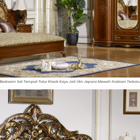
Bedroom Set Tempat Tidur Klasik Kayu Jati Ukir Jepara Mewah Arabian Terbar