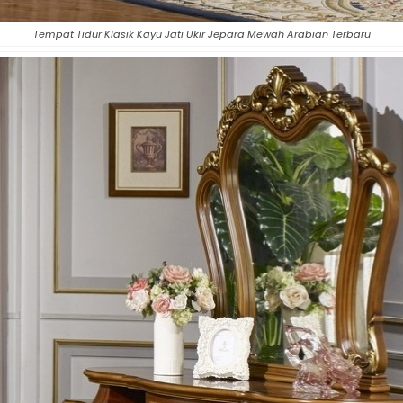
Tempat Tidur Klasik Kayu Jati Ukir Jepara Mewah Arabian Terbaru