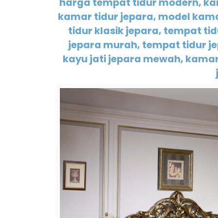
harga tempat tidur modern, kam
kamar tidur jepara, model kamar
tidur klasik jepara, tempat ti
jepara murah, tempat tidur j
kayu jati jepara mewah, kamar 