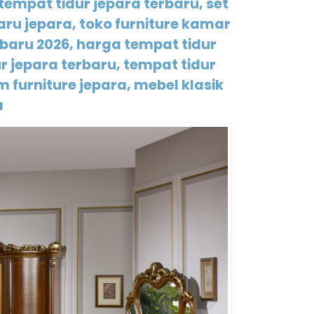
empat tidur jepara terbaru, set
aru jepara, toko furniture kamar
erbaru 2026, harga tempat tidur
 jepara terbaru, tempat tidur
 furniture jepara, mebel klasik
a