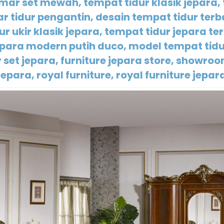
ar set mewah, tempat tidur klasik jepara, t
 tidur pengantin, desain tempat tidur terb
dur ukir klasik jepara, tempat tidur jepara t
epara modern putih duco, model tempat tidur
set jepara, furniture jepara store, showroom
jepara, royal furniture, royal furniture jepar