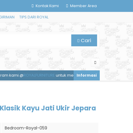
Kontak Kami
Member Area
GIRIMAN
TIPS DARI ROYAL
Cari
ALFURNITURE
untuk mendapatkan diskon spesial.
Layanan tanya
lasik Kayu Jati Ukir Jepara
Bedroom-Royal-059