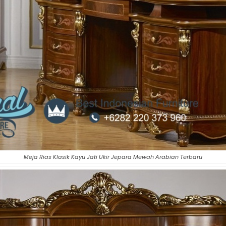
Meja Rias Klasik Kayu Jati Ukir Jepara Mewah Arabian Terbaru