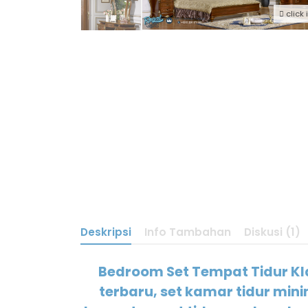
click
Deskripsi
Info Tambahan
Diskusi (1)
Bedroom Set Tempat Tidur Kla
terbaru, set kamar tidur mini