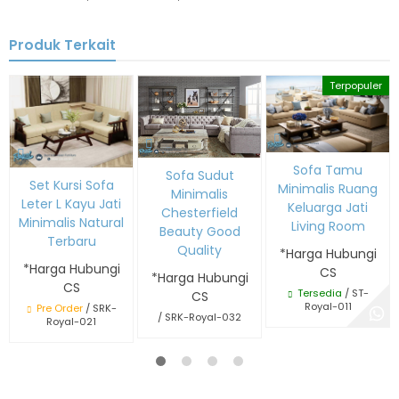
Produk Terkait
Terpopuler
Sofa Tamu
Sofa Sudut
Set Kursi Sofa
Minimalis Ruang
Minimalis
Leter L Kayu Jati
Keluarga Jati
Chesterfield
Minimalis Natural
Living Room
Beauty Good
Terbaru
Quality
*Harga Hubungi
*Harga Hubungi
CS
*Harga Hubungi
CS
Tersedia
/ ST-
CS
Royal-011
Pre Order
/ SRK-
/ SRK-Royal-032
Royal-021