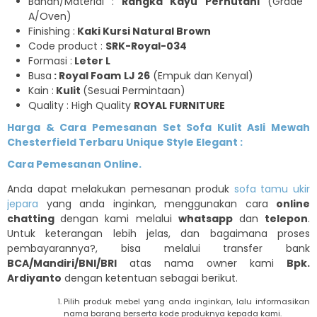
Bahan/Material :
Rangka Kayu Perhutani
(Grade
A/Oven)
Finishing :
Kaki Kursi Natural Brown
Code product :
SRK-Royal-034
Formasi :
Leter L
Busa
: Royal Foam
LJ 26
(Empuk dan Kenyal)
Kain :
Kulit
(Sesuai Permintaan)
Quality : High Quality
ROYAL FURNITURE
Harga & Cara Pemesanan Set Sofa Kulit Asli Mewah
Chesterfield Terbaru Unique Style Elegant :
Cara Pemesanan Online.
Anda dapat melakukan pemesanan produk
sofa tamu ukir
jepara
yang anda inginkan, menggunakan cara
online
chatting
dengan kami melalui
whatsapp
dan
telepon
.
Untuk keterangan lebih jelas, dan bagaimana proses
pembayarannya?, bisa melalui transfer bank
BCA/Mandiri/BNI/BRI
atas nama owner kami
Bpk.
Ardiyanto
dengan ketentuan sebagai berikut.
Pilih produk mebel yang anda inginkan, lalu informasikan
nama barang berserta kode produknya kepada kami.