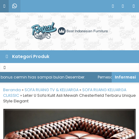
Kategori Produk
nus cermin hias sampai bulan Desember.
Pemesanan meja makan di
Beranda
»
SOFA RUANG TV & KELUARGA
»
SOFA RUANG KELUARGA
CLASSIC
»
Leter U Sofa Kulit Asli Mewah Chesterfield Terbaru Unique
Style Elegant