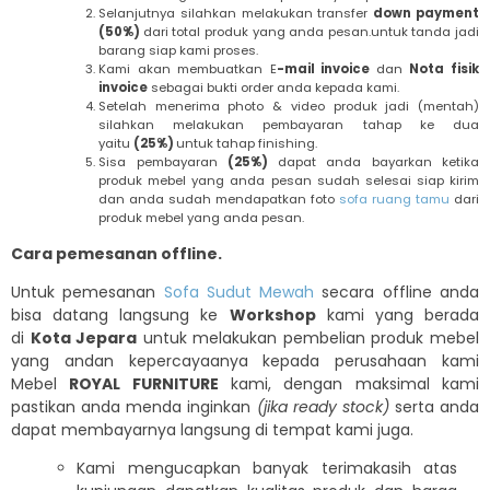
Selanjutnya silahkan melakukan transfer
down payment
(50%)
dari total produk yang anda pesan.untuk tanda jadi
barang siap kami proses.
Kami akan membuatkan E
-mail invoice
dan
Nota fisik
invoice
sebagai bukti order anda kepada kami.
Setelah menerima photo & video produk jadi (mentah)
silahkan melakukan pembayaran tahap ke dua
yaitu
(25%)
untuk tahap finishing.
Sisa pembayaran
(25%)
dapat anda bayarkan ketika
produk mebel yang anda pesan sudah selesai siap kirim
dan anda sudah mendapatkan foto
sofa ruang tamu
dari
produk mebel yang anda pesan.
Cara pemesanan offline.
Untuk pemesanan
Sofa Sudut Mewah
secara offline anda
bisa datang langsung ke
Workshop
kami yang berada
di
Kota Jepara
untuk melakukan pembelian produk mebel
yang andan kepercayaanya kepada perusahaan kami
Mebel
ROYAL FURNITURE
kami, dengan maksimal kami
pastikan anda menda inginkan
(jika ready stock)
serta anda
dapat membayarnya langsung di tempat kami juga.
Kami mengucapkan banyak terimakasih atas