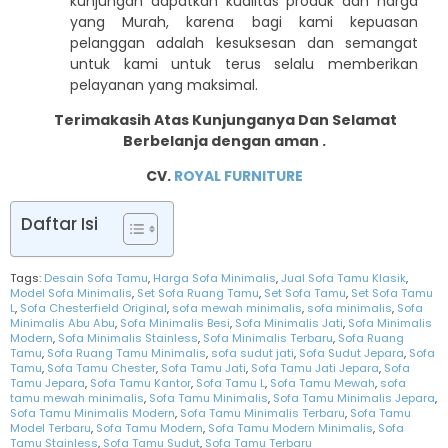
kunjungan dapatkan kualitas produk dan harga
yang Murah, karena bagi kami kepuasan
pelanggan adalah kesuksesan dan semangat
untuk kami untuk terus selalu memberikan
pelayanan yang maksimal.
Terimakasih Atas Kunjunganya Dan Selamat
Berbelanja dengan aman .
CV.
ROYAL FURNITURE
Daftar Isi
Tags:
Desain Sofa Tamu
,
Harga Sofa Minimalis
,
Jual Sofa Tamu Klasik
,
Model Sofa Minimalis
,
Set Sofa Ruang Tamu
,
Set Sofa Tamu
,
Set Sofa Tamu
L
,
Sofa Chesterfield Original
,
sofa mewah minimalis
,
sofa minimalis
,
Sofa
Minimalis Abu Abu
,
Sofa Minimalis Besi
,
Sofa Minimalis Jati
,
Sofa Minimalis
Modern
,
Sofa Minimalis Stainless
,
Sofa Minimalis Terbaru
,
Sofa Ruang
Tamu
,
Sofa Ruang Tamu Minimalis
,
sofa sudut jati
,
Sofa Sudut Jepara
,
Sofa
Tamu
,
Sofa Tamu Chester
,
Sofa Tamu Jati
,
Sofa Tamu Jati Jepara
,
Sofa
Tamu Jepara
,
Sofa Tamu Kantor
,
Sofa Tamu L
,
Sofa Tamu Mewah
,
sofa
tamu mewah minimalis
,
Sofa Tamu Minimalis
,
Sofa Tamu Minimalis Jepara
,
Sofa Tamu Minimalis Modern
,
Sofa Tamu Minimalis Terbaru
,
Sofa Tamu
Model Terbaru
,
Sofa Tamu Modern
,
Sofa Tamu Modern Minimalis
,
Sofa
Tamu Stainless
,
Sofa Tamu Sudut
,
Sofa Tamu Terbaru