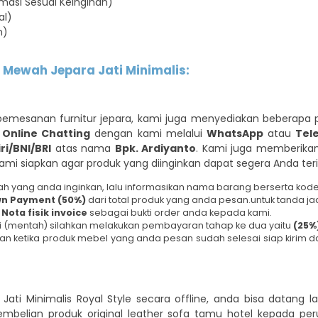
asi Sesuai Keinginan)
al)
n)
Mewah Jepara Jati Minimalis:
mesanan furnitur jepara, kami juga menyediakan beberapa 
i
Online Chatting
dengan kami melalui
WhatsApp
atau
Tel
i/BNI/BRI
atas nama
Bpk. Ardiyanto
. Kami juga memberik
ami siapkan agar produk yang diinginkan dapat segera Anda ter
wah yang anda inginkan, lalu informasikan nama barang berserta ko
n Payment (50%)
dari total produk yang anda pesan.untuk tanda ja
n
Nota fisik invoice
sebagai bukti order anda kepada kami.
i (mentah) silahkan melakukan pembayaran tahap ke dua yaitu
(25%
n ketika produk mebel yang anda pesan sudah selesai siap kirim d
i Minimalis Royal Style secara offline, anda bisa datang 
mbelian produk original leather sofa tamu hotel kepada p