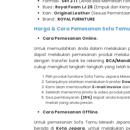
Formasi :
Set 3 1 1
(Anda Bisa Memesan Form
Busa
: Royal Foam
LJ 26
(Empuk dan Keny
Kain :
Original Leather
(Sesuai Permintaa
Brand :
ROYAL FURNITURE
Harga & Cara Pemesanan Sofa Tamu 
Cara Pemesanan Online.
Untuk memudahkan Anda dalam melakukan pe
dapat melakukan pemesanan produk melalu
dengan transfer bank ke rekening
BCA/Mandir
cukup mengikuti langkah-langkah yang telah k
Pilih produk furniture Sofa Tamu Jepara Me
Selanjutnya silahkan melakukan transfer
Dow
Kami akan membuatkan
E-mail invoice
da
Setelah menerima photo & video produk jad
Sisa pembayaran
(25%)
dapat anda bayarka
mebel yang anda pesan.
Cara Pemesanan Offline.
Untuk pemesanan Sofa Tamu Mewah Jepara Jat
berada di
Kota Jepara.
untuk melakukan pe