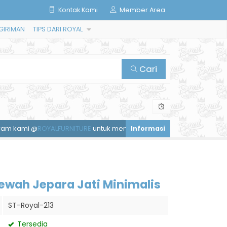
Kontak Kami
Member Area
GIRIMAN
TIPS DARI ROYAL
Cari
OYALFURNITURE
untuk mendapatkan diskon spesial.
Layanan tan
wah Jepara Jati Minimalis
ST-Royal-213
Tersedia