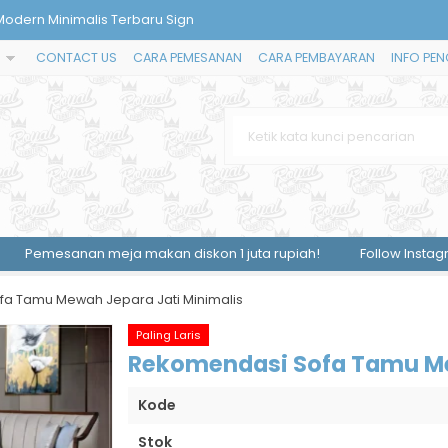
Kayu Jati Office Desk
CONTACT US
CARA PEMESANAN
CARA PEMBAYARAN
INFO PEN
Mewah Full Mirror LED Modern
s Ruangan Keluarga Modern
h Klasik Minimalis Gold Modern
h Cantik Terbaru
mpanan Buku Modern White Bookcas
n meja makan diskon 1 juta rupiah!
Follow Instagram kami @
R
inimalis Modern Warna Putih Vi
 Modern Minimalis Terbaru Sign
a Tamu Mewah Jepara Jati Minimalis
Paling Laris
Rekomendasi Sofa Tamu Me
Kode
Stok