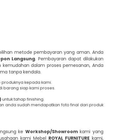
pilihan metode pembayaran yang aman. Anda
epon Langsung
. Pembayaran dapat dilakukan
an kemudahan dalam proses pemesanan, Anda
ima tanpa kendala.
de produknya kepada kami.
di barang siap kami proses.
)
untuk tahap finishing.
an anda sudah mendapatkan foto final dari produk
langsung ke
Workshop/Showroom
kami yang
erusahaan kami Mebel
ROYAL FURNITURE
kami,