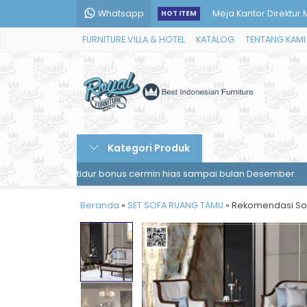
Whatsapp
Meja Kerja Minimalis 
HOT ITEM
FURNITURE VILLA & HOTEL
KATALOG
TENTANG KAMI
Meja Rias Minimalis 
Sofa Sudut Minimali
Kursi Sofa Tamu Mewa
Kamar Tidur Anak Puti
Kategori Produk
Model Lemari Penyi
mar tidur bonus cermin hias sampai bulan Desember.
Pemesana
Desain Meja Konsul M
Beranda
»
SET SOFA RUANG TAMU
Meja Kantor Direktur
»
Rekomendasi Sof