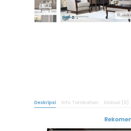
click
Deskripsi
Info Tambahan
Diskusi (0)
Rekomend