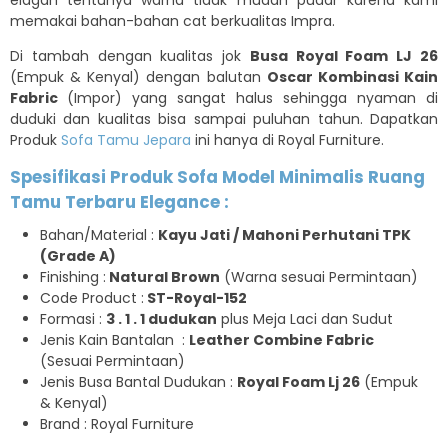
memakai bahan-bahan cat berkualitas Impra.
Di tambah dengan kualitas jok
Busa Royal Foam LJ 26
(Empuk & Kenyal) dengan balutan
Oscar Kombinasi Kain
Fabric
(Impor) yang sangat halus sehingga nyaman di
duduki dan kualitas bisa sampai puluhan tahun. Dapatkan
Produk
Sofa Tamu Jepara
ini hanya di Royal Furniture.
Spesifikasi Produk Sofa Model Minimalis Ruang
Tamu Terbaru Elegance :
Bahan/Material :
Kayu Jati / Mahoni Perhutani TPK
(Grade A)
Finishing :
Natural Brown
(Warna sesuai Permintaan)
Code Product :
ST-Royal-152
Formasi :
3 . 1 . 1 dudukan
plus Meja Laci dan Sudut
Jenis Kain Bantalan :
Leather Combine Fabric
(Sesuai Permintaan)
Jenis Busa Bantal Dudukan :
Royal Foam Lj 26
(Empuk
& Kenyal)
Brand : Royal Furniture