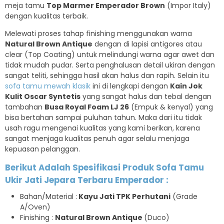
meja tamu
Top Marmer Emperador Brown
(Impor Italy)
dengan kualitas terbaik.
Melewati proses tahap finishing menggunakan warna
Natural Brown Antique
dengan di lapisi antigores atau
clear (Top Coating) untuk melindungi warna agar awet dan
tidak mudah pudar. Serta penghalusan detail ukiran dengan
sangat teliti, sehingga hasil akan halus dan rapih. Selain itu
sofa tamu mewah klasik
ini di lengkapi dengan
Kain Jok
Kulit Oscar Syntetis
yang sangat halus dan tebal dengan
tambahan
Busa Royal Foam LJ 26
(Empuk & kenyal) yang
bisa bertahan sampai puluhan tahun. Maka dari itu tidak
usah ragu mengenai kualitas yang kami berikan, karena
sangat menjaga kualitas penuh agar selalu menjaga
kepuasan pelanggan.
Berikut Adalah Spesifikasi Produk Sofa Tamu
Ukir Jati Jepara Terbaru Emperador :
Bahan/Material :
Kayu Jati TPK Perhutani
(Grade
A/Oven)
Finishing :
Natural Brown Antique
(Duco)