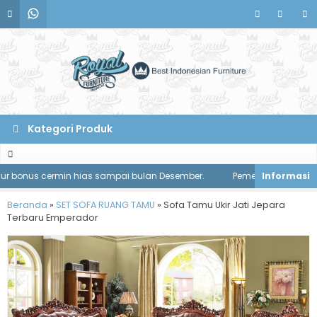
Kategori Produk
bonus cermin hias sampai bulan Desember.
Pemesanan meja makan 
Beranda
»
SET SOFA RUANG TAMU
»
Sofa Tamu Ukir Jati Jepara
Terbaru Emperador