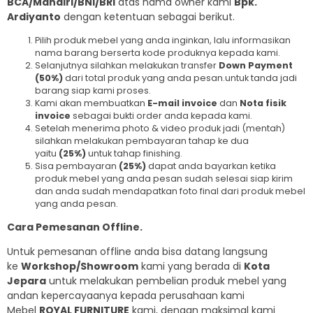
BCA/Mandiri/BNI/BRI
atas nama owner kami
Bpk.
Ardiyanto
dengan ketentuan sebagai berikut.
Pilih produk mebel yang anda inginkan, lalu informasikan
nama barang berserta kode produknya kepada kami.
Selanjutnya silahkan melakukan transfer
Down Payment
(50%)
dari total produk yang anda pesan.untuk tanda jadi
barang siap kami proses.
Kami akan membuatkan
E-mail invoice
dan
Nota fisik
invoice
sebagai bukti order anda kepada kami.
Setelah menerima photo & video produk jadi (mentah)
silahkan melakukan pembayaran tahap ke dua
yaitu
(25%)
untuk tahap finishing.
Sisa pembayaran
(25%)
dapat anda bayarkan ketika
produk mebel yang anda pesan sudah selesai siap kirim
dan anda sudah mendapatkan foto final dari produk mebel
yang anda pesan.
Cara Pemesanan Offline.
Untuk pemesanan offline anda bisa datang langsung
ke
Workshop/Showroom
kami yang berada di
Kota
Jepara
untuk melakukan pembelian produk mebel yang
andan kepercayaanya kepada perusahaan kami
Mebel
ROYAL FURNITURE
kami, dengan maksimal kami