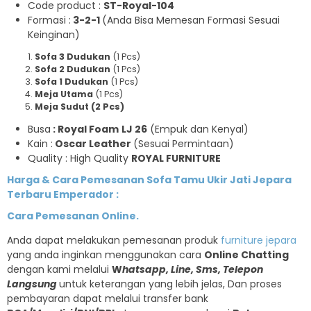
Code product :
ST-Royal-104
Formasi :
3-2-1
(Anda Bisa Memesan Formasi Sesuai
Keinginan)
Sofa 3 Dudukan
(1 Pcs)
Sofa 2 Dudukan
(1 Pcs)
Sofa 1 Dudukan
(1 Pcs)
Meja Utama
(1 Pcs)
Meja Sudut (2 Pcs)
Busa
: Royal Foam
LJ 26
(Empuk dan Kenyal)
Kain :
Oscar Leather
(Sesuai Permintaan)
Quality : High Quality
ROYAL FURNITURE
Harga & Cara Pemesanan Sofa Tamu Ukir Jati Jepara
Terbaru Emperador :
Cara Pemesanan Online.
Anda dapat melakukan pemesanan produk
furniture jepara
yang anda inginkan menggunakan cara
Online Chatting
dengan kami melalui
W
hatsapp, Line, Sms, Telepon
Langsung
untuk keterangan yang lebih jelas, Dan proses
pembayaran dapat melalui transfer bank