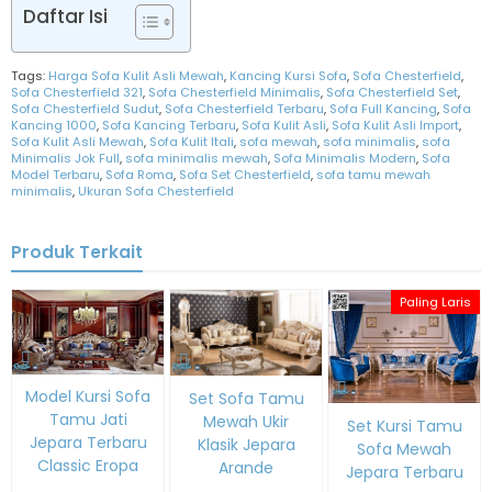
Daftar Isi
Tags:
Harga Sofa Kulit Asli Mewah
,
Kancing Kursi Sofa
,
Sofa Chesterfield
,
Sofa Chesterfield 321
,
Sofa Chesterfield Minimalis
,
Sofa Chesterfield Set
,
Sofa Chesterfield Sudut
,
Sofa Chesterfield Terbaru
,
Sofa Full Kancing
,
Sofa
Kancing 1000
,
Sofa Kancing Terbaru
,
Sofa Kulit Asli
,
Sofa Kulit Asli Import
,
Sofa Kulit Asli Mewah
,
Sofa Kulit Itali
,
sofa mewah
,
sofa minimalis
,
sofa
Minimalis Jok Full
,
sofa minimalis mewah
,
Sofa Minimalis Modern
,
Sofa
Model Terbaru
,
Sofa Roma
,
Sofa Set Chesterfield
,
sofa tamu mewah
minimalis
,
Ukuran Sofa Chesterfield
Produk Terkait
Paling Laris
Model Kursi Sofa
Set Sofa Tamu
Tamu Jati
Mewah Ukir
Set Kursi Tamu
Jepara Terbaru
Klasik Jepara
Sofa Mewah
Classic Eropa
Arande
Jepara Terbaru