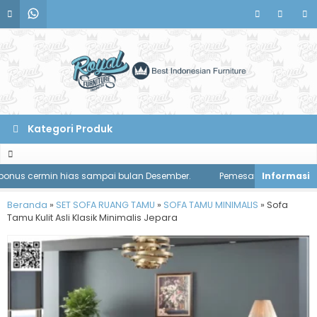
Kategori Produk
s cermin hias sampai bulan Desember.
Pemesanan meja makan disko
Beranda
»
SET SOFA RUANG TAMU
»
SOFA TAMU MINIMALIS
»
Sofa
Tamu Kulit Asli Klasik Minimalis Jepara