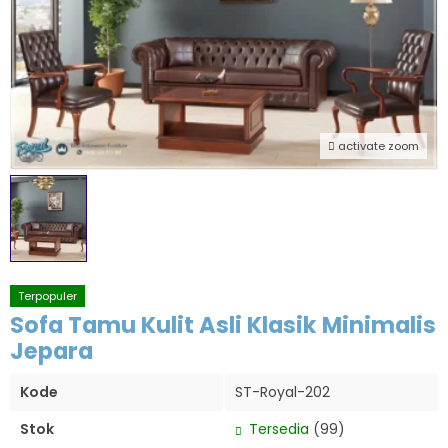
activate zoom
Terpopuler
Sofa Tamu Kulit Asli Klasik Minimalis
Jepara
Kode
ST-Royal-202
Stok
Tersedia
(99)