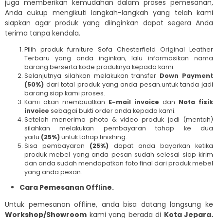
juga memberikan kemudahan dalam proses pemesanan,
Anda cukup mengikuti langkah-langkah yang telah kami
siapkan agar produk yang diinginkan dapat segera Anda
terima tanpa kendala.
Pilih produk furniture Sofa Chesterfield Original Leather
Terbaru yang anda inginkan, lalu informasikan nama
barang berserta kode produknya kepada kami.
Selanjutnya silahkan melakukan transfer
Down Payment
(50%)
dari total produk yang anda pesan.untuk tanda jadi
barang siap kami proses.
Kami akan membuatkan
E-mail invoice
dan
Nota fisik
invoice
sebagai bukti order anda kepada kami.
Setelah menerima photo & video produk jadi (mentah)
silahkan melakukan pembayaran tahap ke dua
yaitu
(25%)
untuk tahap finishing.
Sisa pembayaran
(25%)
dapat anda bayarkan ketika
produk mebel yang anda pesan sudah selesai siap kirim
dan anda sudah mendapatkan foto final dari produk mebel
yang anda pesan.
Cara Pemesanan Offline.
Untuk pemesanan offline, anda bisa datang langsung ke
Workshop/Showroom
kami yang berada di
Kota Jepara.